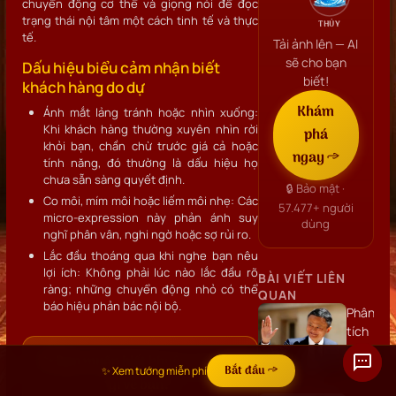
chuyển động cơ thể và giọng nói để đọc
trạng thái nội tâm một cách tinh tế và thực
THỦY
tế.
Tải ảnh lên — AI
sẽ cho bạn
Dấu hiệu biểu cảm nhận biết
biết!
khách hàng do dự
Khám
Ánh mắt lảng tránh hoặc nhìn xuống:
Khi khách hàng thường xuyên nhìn rời
phá
khỏi bạn, chần chừ trước giá cả hoặc
ngay →
tính năng, đó thường là dấu hiệu họ
chưa sẵn sàng quyết định.
🔒 Bảo mật ·
Co môi, mím môi hoặc liếm môi nhẹ: Các
57.477+
người
micro-expression này phản ánh suy
dùng
nghĩ phân vân, nghi ngờ hoặc sợ rủi ro.
Lắc đầu thoáng qua khi nghe bạn nêu
lợi ích: Không phải lúc nào lắc đầu rõ
BÀI VIẾT LIÊN
ràng; những chuyển động nhỏ có thể
QUAN
báo hiệu phản bác nội bộ.
Phân
tích
khuôn
✨ Bạn muốn biết khuôn mặt nói
mặt
Bắt đầu →
✨ Xem tướng miễn phí
gì về bạn?
Jack