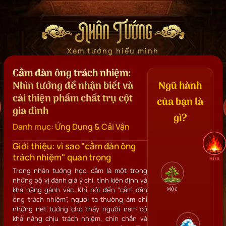
Nhân Tướng
Xem tướng hiểu mình
Cằm đàn ông trách nhiệm:
Nhìn tướng để nhận biết và
Ngũ hành
cải thiện phẩm chất trụ cột
của bạn là
gia đình
gì?
Danh mục:
Ứng Dụng & Cải Vận
Giới thiệu: vì sao "cằm đàn ông
trách nhiệm" quan trọng
HỎA
Trong nhân tướng học, cằm là một trong
những bộ vị đánh giá ý chí, tính kiên định và
khả năng gánh vác. Khi nói đến "cằm đàn
MỘC
ông trách nhiệm", người ta thường ám chỉ
những nét tướng cho thấy người nam có
khả năng chịu trách nhiệm, chín chắn và