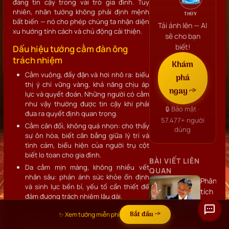
đáng tin cậy trong vai trò gia đình. Tuy
nhiên, nhân tướng không phải định mệnh
THỦY
bất biến — nó cho phép chúng ta nhận diện
Tải ảnh lên — AI
xu hướng tính cách và chủ động cải thiện.
sẽ cho bạn
biết!
Dấu hiệu tướng cằm đàn ông
trách nhiệm
Khám
Cằm vuông, đầy đặn và hơi nhô ra: biểu
phá
thị ý chí vững vàng, khả năng chịu áp
ngay →
lực và quyết đoán. Những người có cằm
như vậy thường được tin cậy khi phải
🔒 Bảo mật ·
đưa ra quyết định quan trọng.
57.477+
người
Cằm cân đối, không quá nhọn: cho thấy
dùng
sự ôn hòa, biết cân bằng giữa lý trí và
tình cảm, biểu hiện của người trụ cột
biết lo toan cho gia đình.
BÀI VIẾT LIÊN
Da cằm mịn màng, không nhiều vết
QUAN
nhăn sâu: phản ánh sức khỏe ổn định
Phân
và sinh lực bền bỉ, yếu tố cần thiết để
tích
đảm đương trách nhiệm lâu dài.
khuôn
mặt
Bắt đầu →
✨ Xem tướng miễn phí
Jack