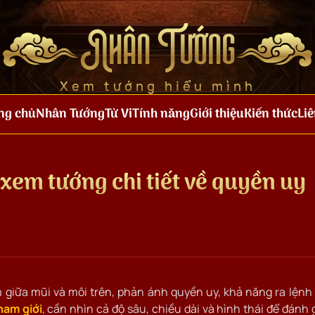
Nhân Tướng
Xem tướng hiểu mình
ng chủ
Nhân Tướng
Tử Vi
Tính năng
Giới thiệu
Kiến thức
Liê
xem tướng chi tiết về quyền uy
giữa mũi và môi trên, phản ánh quyền uy, khả năng ra lệnh
nam giới
, cần nhìn cả độ sâu, chiều dài và hình thái để đánh 