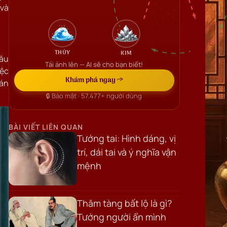
 và
THỦY
KIM
sâu
Tải ảnh lên — AI sẽ cho bạn biết!
iệc
Khám phá ngay →
oán
🔒 Bảo mật ·
57.477+
người dùng
BÀI VIẾT LIÊN QUAN
Tướng tai: Hình dáng, vị
trí, dái tai và ý nghĩa vận
mệnh
Thâm tàng bất lộ là gì?
Tướng người ẩn mình