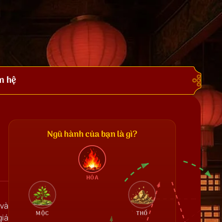
n hệ
Ngũ hành của bạn là gì?
HỎA
 và
MỘC
THỔ
giá