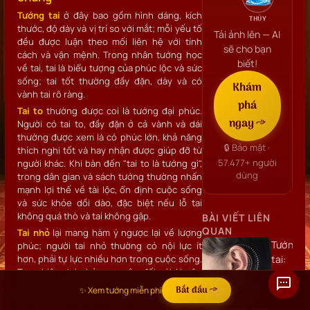
Tướng tai
ở đây bao gồm hình dáng, kích
THỦY
thước, độ dày và vị trí so với mắt; mỗi yếu tố
Tải ảnh lên — AI
đều được luận theo mối liên hệ với tính
sẽ cho bạn
cách và vận mệnh. Trong nhân tướng học
biết!
về tai, tai là biểu tượng của phúc lộc và sức
sống; tai tốt thường đầy đặn, dày và có
Khám
vành tai rõ ràng.
phá
Tai to
thường được coi là tướng đại phúc.
ngay →
Người có tai to, đầy đặn ở cả vành và dái
thường được xem là có phúc lớn, khả năng
🔒 Bảo mật ·
thích nghi tốt và hay nhận được giúp đỡ từ
57.477+
người
người khác. Khi bàn đến "tai to là tướng gì",
dùng
trong dân gian và sách tướng thường nhấn
mạnh lợi thế về tài lộc, ổn định cuộc sống
và sức khỏe dồi dào, đặc biệt nếu lỗ tai
không quá thò và tai không gập.
BÀI VIẾT LIÊN
QUAN
Tai nhỏ
lại mang hàm ý ngược lại về lượng
Tướng
phúc; người tai nhỏ thường có nội lực ít
hơn, phải tự lực nhiều hơn trong cuộc sống.
tai:
Tuy nhiên, tai nhỏ gọn, cân đối với khuôn
Hình
mặt có thể cho thấy tính tiết kiệm, tinh tế và
dáng,
Bắt đầu →
✨ Xem tướng miễn phí
khả năng tập trung nghề nghiệp cao; do đó
vị trí,