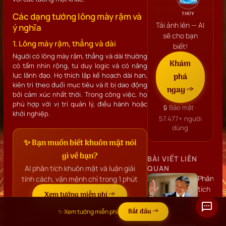
THỦY
Các dạng tướng lông mày rậm và
Tải ảnh lên — AI
ý nghĩa
sẽ cho bạn
1. Lông mày rậm, thẳng và dài
biết!
Người có lông mày rậm, thẳng và dài thường
Khám
có tầm nhìn rộng, tư duy logic và có năng
lực lãnh đạo. Họ thích lập kế hoạch dài hạn,
phá
kiên trì theo đuổi mục tiêu và ít bị dao động
ngay →
bởi cảm xúc nhất thời. Trong công việc, họ
phù hợp với vị trí quản lý, điều hành hoặc
🔒 Bảo mật ·
khởi nghiệp.
57.477+
người
dùng
✨ Bạn muốn biết khuôn mặt nói
gì về bạn?
BÀI VIẾT LIÊN
AI phân tích khuôn mặt và luận giải
QUAN
Phân
tính cách, vận mệnh chỉ trong 1 phút
tích
Xem tướng miễn phí →
khuôn
mặt
🔒 Bảo mật · ⚡ 1 phút ·
57.477+
người đã
Bắt đầu →
✨ Xem tướng miễn phí
Jack
trải nghiệm