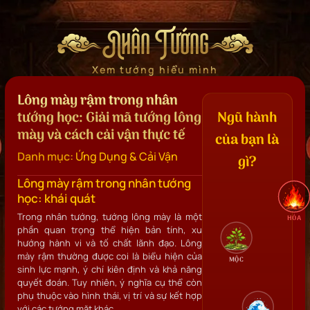
Nhân Tướng
Xem tướng hiểu mình
Lông mày rậm trong nhân
tướng học: Giải mã tướng lông
Ngũ hành
mày và cách cải vận thực tế
của bạn là
Danh mục:
Ứng Dụng & Cải Vận
gì?
Lông mày rậm trong nhân tướng
học: khái quát
Trong nhân tướng, tướng lông mày là một
HỎA
phần quan trọng thể hiện bản tính, xu
hướng hành vi và tố chất lãnh đạo. Lông
mày rậm thường được coi là biểu hiện của
MỘC
sinh lực mạnh, ý chí kiên định và khả năng
quyết đoán. Tuy nhiên, ý nghĩa cụ thể còn
phụ thuộc vào hình thái, vị trí và sự kết hợp
với các tướng mặt khác.