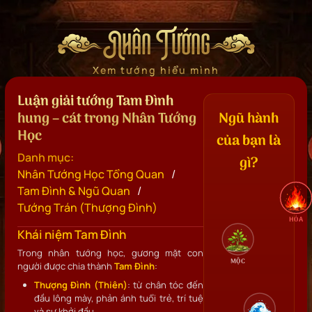
Nhân Tướng
Xem tướng hiểu mình
Luận giải tướng Tam Đình
hung – cát trong Nhân Tướng
Ngũ hành
Học
của bạn là
Danh mục:
gì?
/
Nhân Tướng Học Tổng Quan
/
Tam Đình & Ngũ Quan
Tướng Trán (Thượng Đình)
HỎA
Khái niệm Tam Đình
Trong nhân tướng học, gương mặt con
MỘC
người được chia thành
Tam Đình
:
Thượng Đình (Thiên)
: từ chân tóc đến
đầu lông mày, phản ánh tuổi trẻ, trí tuệ
và sự khởi đầu.