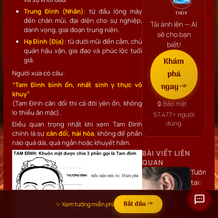
Trung Đình (Nhân)
: từ đầu lông mày
THỦY
đến chân mũi, đại diện cho sự nghiệp,
Tải ảnh lên — AI
danh vọng, giai đoạn trung niên.
sẽ cho bạn
Hạ Đình (Địa)
: từ dưới mũi đến cằm, chủ
biết!
quản hậu vận, gia đạo và phúc lộc tuổi
già.
Khám
phá
Người xưa có câu:
“Tam Đình bình ổn, nhất sinh y thực vô
ngay →
khuy”
(Tam Đình cân đối thì cả đời yên ổn, không
🔒 Bảo mật ·
lo thiếu ăn mặc).
57.477+
người
dùng
Điều quan trọng nhất khi xem Tam Đình
chính là sự
cân đối, hài hòa
, không để phần
nào quá dài, quá ngắn hoặc khuyết hãm.
BÀI VIẾT LIÊN
QUAN
Tướng
tai:
Hình
dáng,
Bắt đầu →
✨ Xem tướng miễn phí
vị trí,