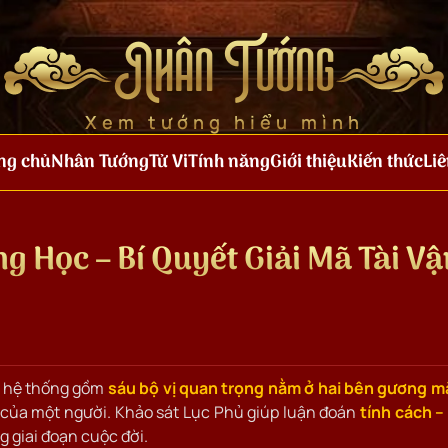
Nhân Tướng
Xem tướng hiểu mình
ng chủ
Nhân Tướng
Tử Vi
Tính năng
Giới thiệu
Kiến thức
Liê
g Học – Bí Quyết Giải Mã Tài Vậ
 hệ thống gồm
sáu bộ vị quan trọng nằm ở hai bên gương m
” của một người. Khảo sát Lục Phủ giúp luận đoán
tính cách – 
g giai đoạn cuộc đời.