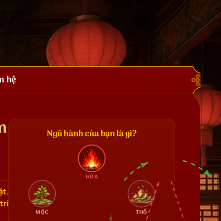
n hệ
n
Ngũ hành của bạn là gì?
HỎA
ặt
,
trí
MỘC
THỔ