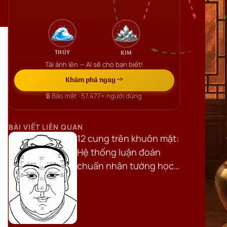
THỦY
KIM
Tải ảnh lên — AI sẽ cho bạn biết!
Khám phá ngay →
🔒 Bảo mật ·
57.477+
người dùng
BÀI VIẾT LIÊN QUAN
12 cung trên khuôn mặt:
Hệ thống luận đoán
chuẩn nhân tướng học
cổ truyền