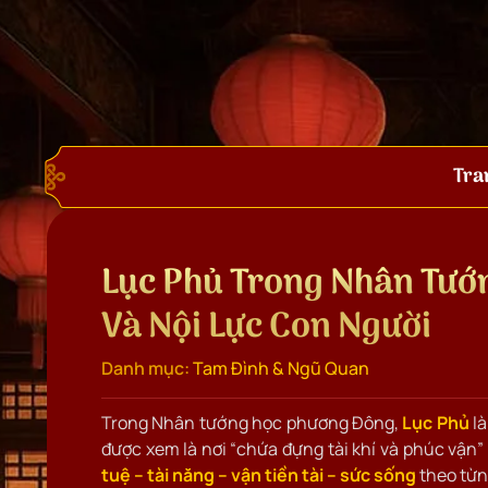
Tra
Lục Phủ Trong Nhân Tướn
Và Nội Lực Con Người
Danh mục:
Tam Đình & Ngũ Quan
Trong Nhân tướng học phương Đông,
Lục Phủ
là
được xem là nơi “chứa đựng tài khí và phúc vận
tuệ – tài năng – vận tiền tài – sức sống
theo từn