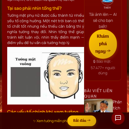
Tại sao phải nhìn tổng thể?
THỦY
Tải ảnh lên — AI
Tướng mặt phụ nữ được cấu thành từ nhiều
sẽ cho bạn
yếu tố cộng hưởng. Một nét trời ban có thể
tố chất tốt nhưng nếu thiếu cân bằng thì ý
biết!
nghĩa tướng thay đổi. Nhìn tổng thể giúp
Khám
tránh kết luận vội, nhìn thấy điểm mạnh —
điểm yếu để tư vấn cải tướng hợp lý.
phá
ngay →
🔒 Bảo mật ·
57.477+
người
dùng
BÀI VIẾT LIÊN
QUAN
Phân
tích
Các yếu tố chính khi xem tướng
khuôn
mặt phụ nữ
mặt
Bắt đầu →
✨ Xem tướng miễn phí
Jack
1. Hình dáng khuôn mặt (tổng quan)