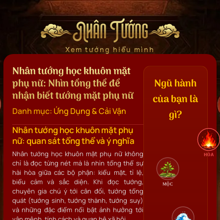
Nhân Tướng
Xem tướng hiểu mình
Nhân tướng học khuôn mặt
phụ nữ: Nhìn tổng thể để
Ngũ hành
nhận biết tướng mặt phụ nữ
của bạn là
Danh mục:
Ứng Dụng & Cải Vận
gì?
Nhân tướng học khuôn mặt phụ
nữ: quan sát tổng thể và ý nghĩa
Nhân tướng học khuôn mặt phụ nữ không
HỎA
chỉ là đọc từng nét mà là nhìn tổng thể sự
hài hòa giữa các bộ phận: kiểu mặt, tỉ lệ,
biểu cảm và sắc diện. Khi đọc tướng,
MỘC
chuyên gia chú ý tới cân đối, tướng tổng
quát (tướng sinh, tướng thành, tướng suy)
và những đặc điểm nổi bật ảnh hưởng tới
vận mệnh, tính cách và quan hệ xã hội.