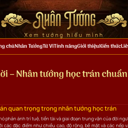
Nhân Tướng
Xem tướng hiểu mình
ng chủ
Nhân Tướng
Tử Vi
Tính năng
Giới thiệu
Kiến thức
Liê
đời – Nhân tướng học trán chuẩn
trán quan trọng trong nhân tướng học trán
nó phản ánh trí tuệ, tiền tài và giai đoạn trung vận của đời ngư
tới các đặc điểm như chiều cao, độ rộng, bề mặt và các nếp 