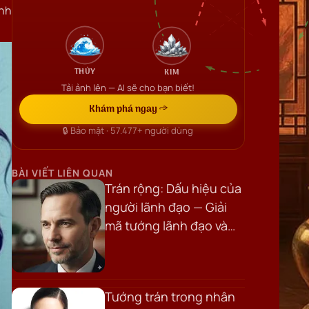
ệnh
THỦY
KIM
Tải ảnh lên — AI sẽ cho bạn biết!
Khám phá ngay →
🔒 Bảo mật ·
57.477+
người dùng
BÀI VIẾT LIÊN QUAN
Trán rộng: Dấu hiệu của
người lãnh đạo — Giải
mã tướng lãnh đạo và
trán rộng có tốt không
Tướng trán trong nhân