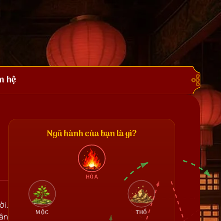
n hệ
Ngũ hành của bạn là gì?
HỎA
ời.
MỘC
THỔ
vân