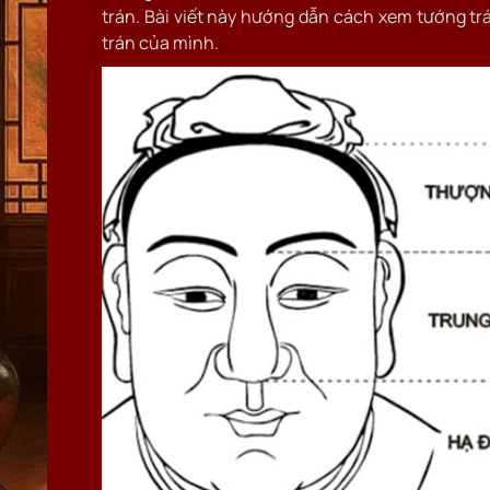
trán. Bài viết này hướng dẫn cách xem tướng trá
trán của mình.