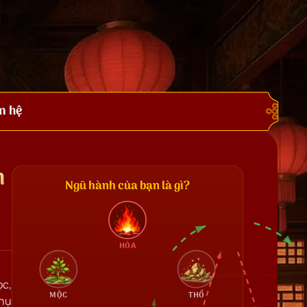
n hệ
h
Ngũ hành của bạn là gì?
HỎA
ọc,
MỘC
THỔ
 nụ