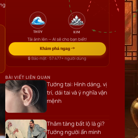
ẳng
THỦY
KIM
Tải ảnh lên — AI sẽ cho bạn biết!
Khám phá ngay →
🔒 Bảo mật ·
57.477+
người dùng
BÀI VIẾT LIÊN QUAN
Tướng tai: Hình dáng, vị
trí, dái tai và ý nghĩa vận
mệnh
Thâm tàng bất lộ là gì?
Tướng người ẩn mình