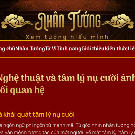
Nhân Tướng
Xem tướng hiểu mình
ng chủ
Nhân Tướng
Tử Vi
Tính năng
Giới thiệu
Kiến thức
Liê
 Nghệ thuật và tâm lý nụ cười ản
mối quan hệ
à khái quát tâm lý nụ cười
là ngôn ngữ phi ngôn từ mạnh mẽ. Từ góc nhìn nhân tướng h
và vận mệnh tương tác của một người. Về mặt tâm lý, "tâm lý