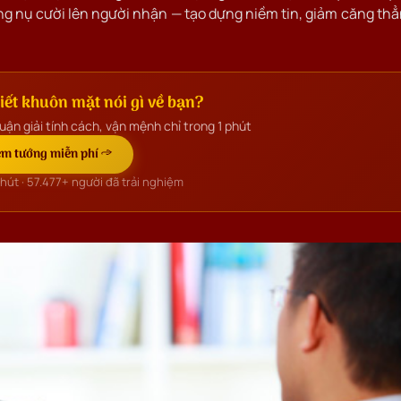
ng nụ cười lên người nhận — tạo dựng niềm tin, giảm căng th
ết khuôn mặt nói gì về bạn?
uận giải tính cách, vận mệnh chỉ trong 1 phút
m tướng miễn phí →
phút ·
57.477+
người đã trải nghiệm