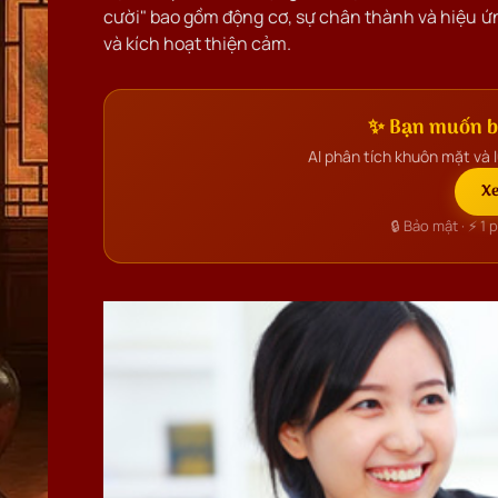
cười" bao gồm động cơ, sự chân thành và hiệu ứ
và kích hoạt thiện cảm.
✨ Bạn muốn bi
AI phân tích khuôn mặt và l
Xe
🔒 Bảo mật · ⚡ 1 