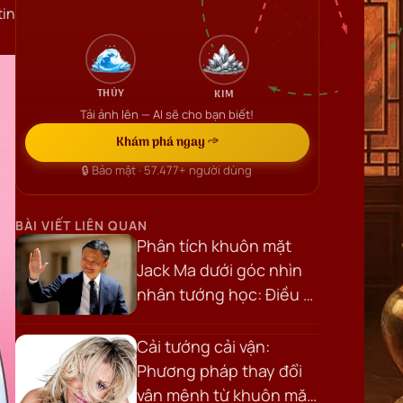
tin
THỦY
KIM
Tải ảnh lên — AI sẽ cho bạn biết!
Khám phá ngay →
🔒 Bảo mật ·
57.477+
người dùng
BÀI VIẾT LIÊN QUAN
Phân tích khuôn mặt
Jack Ma dưới góc nhìn
nhân tướng học: Điều gì
tạo nên khí chất của
một nhà lãnh đạo?
Cải tướng cải vận:
Phương pháp thay đổi
vận mệnh từ khuôn mặt