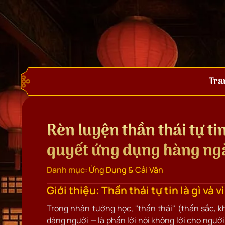
Tra
Rèn luyện thần thái tự ti
quyết ứng dụng hàng ng
Danh mục:
Ứng Dụng & Cải Vận
Giới thiệu: Thần thái tự tin là gì và v
Trong nhân tướng học, "thần thái" (thần sắc, kh
dáng người — là phần lời nói không lời cho người 