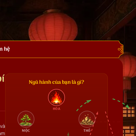
n hệ
bí
Ngũ hành của bạn là gì?
HỎA
 và
MỘC
THỔ
cảm