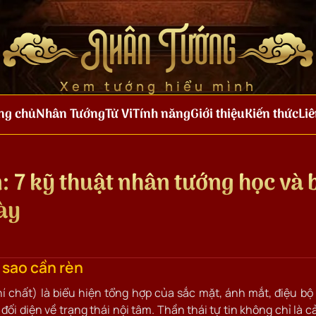
Nhân Tướng
Xem tướng hiểu mình
ng chủ
Nhân Tướng
Tử Vi
Tính năng
Giới thiệu
Kiến thức
Liê
n: 7 kỹ thuật nhân tướng học và 
ày
ì sao cần rèn
í chất) là biểu hiện tổng hợp của sắc mặt, ánh mắt, điệu bộ
đối diện về trạng thái nội tâm. Thần thái tự tin không chỉ là 