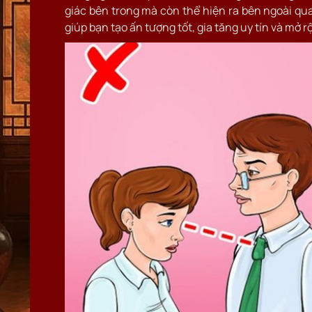
giác bên trong mà còn thể hiện ra bên ngoài qua 
giúp bạn tạo ấn tượng tốt, gia tăng uy tín và mở r