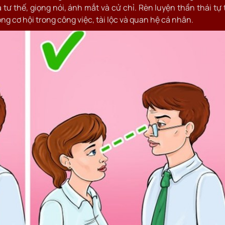
tư thế, giọng nói, ánh mắt và cử chỉ. Rèn luyện thần thái tự 
ộng cơ hội trong công việc, tài lộc và quan hệ cá nhân.