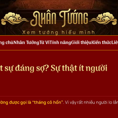
Nhân Tướng
Xem tướng hiểu mình
ng chủ
Nhân Tướng
Tử Vi
Tính năng
Giới thiệu
Kiến thức
Liê
 sự đáng sợ? Sự thật ít người
ường được gọi là “tháng cô hồn”
. Vì vậy rất nhiều người lo lắ