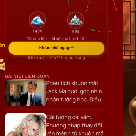
THỦY
KIM
Tải ảnh lên — AI sẽ cho bạn biết!
ớn
Khám phá ngay →
🔒 Bảo mật ·
57.477+
người dùng
BÀI VIẾT LIÊN QUAN
Phân tích khuôn mặt
Jack Ma dưới góc nhìn
nhân tướng học: Điều gì
tạo nên khí chất của
một nhà lãnh đạo?
Cải tướng cải vận:
Phương pháp thay đổi
vận mệnh từ khuôn mặt