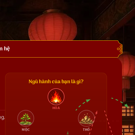
n hệ
Ngũ hành của bạn là gì?
HỎA
ng,
MỘC
THỔ