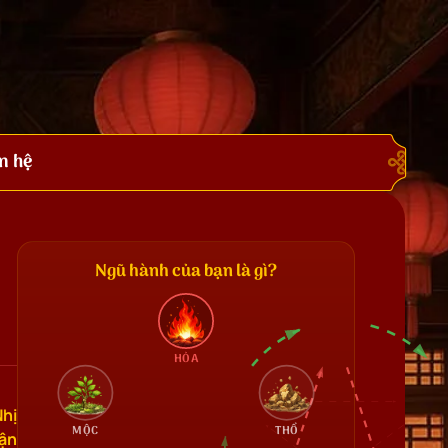
n hệ
Ngũ hành của bạn là gì?
HỎA
hị
MỘC
THỔ
vận