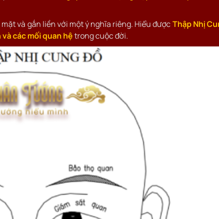
 mặt và gắn liền với một ý nghĩa riêng. Hiểu được
Thập Nhị Cu
 và các mối quan hệ
trong cuộc đời.