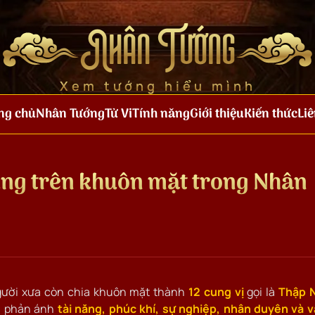
Nhân Tướng
Xem tướng hiểu mình
ng chủ
Nhân Tướng
Tử Vi
Tính năng
Giới thiệu
Kiến thức
Liê
ung trên khuôn mặt trong Nhân
gười xưa còn chia khuôn mặt thành
12 cung vị
gọi là
Thập N
n, phản ánh
tài năng, phúc khí, sự nghiệp, nhân duyên và 