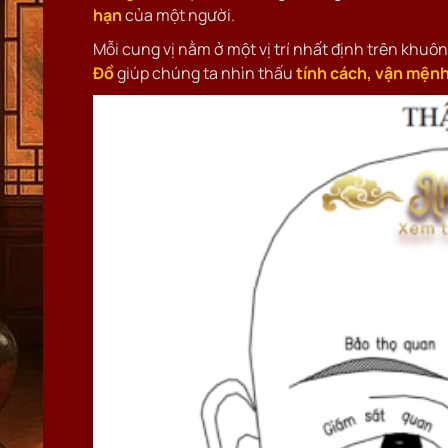
hạn
của một người.
Mỗi cung vị nằm ở một vị trí nhất định trên khuôn
Đồ
giúp chúng ta nhìn thấu
tính cách, vận mệnh