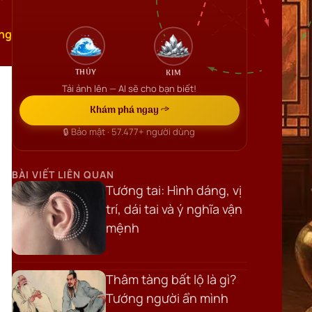
ng
THỦY
KIM
Tải ảnh lên — AI sẽ cho bạn biết!
Khám phá ngay →
🔒 Bảo mật ·
57.477+
người dùng
BÀI VIẾT LIÊN QUAN
Tướng tai: Hình dáng, vị
trí, dái tai và ý nghĩa vận
mệnh
Thâm tàng bất lộ là gì?
Tướng người ẩn mình