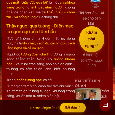
qua mắt, thấy đức qua lời”
là một
chìa khóa
vàng trong nghệ thuật nhìn người
. Không
THỦY
phải để phán xét, mà để
thấu hiểu – chọn
Tải ảnh lên — AI
tin – và sống đúng
giữa dòng đời.
sẽ cho bạn
biết!
Thấy người qua tướng – Diện mạo
là ngôn ngữ của tâm hồn
Khám
“Tướng” không chỉ là khuôn mặt hay dáng
phá
vóc, mà là
khí chất, cách đi, cách ngồi, cách
ngay →
lắng nghe và cả im lặng
.
Người có
tướng đoan chính
thường là người
🔒 Bảo mật ·
sống thẳng thắn. Người có
tướng khoan
57.477+
người
hòa
– vai xuôi, trán sáng, ánh nhìn ổn định –
dùng
thường có tâm thiện lành, biết nhường
nhịn.
Trong
nhân tướng học
, có câu:
BÀI VIẾT LIÊN
QUAN
“Tướng do tâm sinh, cảnh tùy tâm chuyển.”
Phân
Khi tâm thiện, tướng tự đẹp; khi lòng trong
sáng, khuôn mặt tự nhiên hiền hậu.
tích
khuôn
Người biết quan sát tướng không nhìn để
chê, mà nhìn để
thấu hiểu bản tính và
mặt
Bắt đầu →
✨ Xem tướng miễn phí
hướng đến điều tốt đẹp
.
Jack