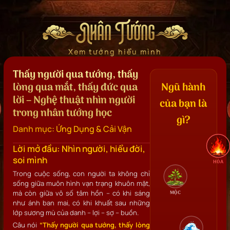
Nhân Tướng
Xem tướng hiểu mình
Thấy người qua tướng, thấy
lòng qua mắt, thấy đức qua
Ngũ hành
lời – Nghệ thuật nhìn người
của bạn là
trong nhân tướng học
gì?
Danh mục:
Ứng Dụng & Cải Vận
Lời mở đầu: Nhìn người, hiểu đời,
soi mình
HỎA
Trong cuộc sống, con người ta không chỉ
sống giữa muôn hình vạn trạng khuôn mặt,
mà còn giữa vô số tâm hồn – có khi sáng
MỘC
như ánh ban mai, có khi khuất sau những
lớp sương mù của danh – lợi – sợ – buồn.
Câu nói
“Thấy người qua tướng, thấy lòng