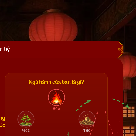
n hệ
Ngũ hành của bạn là gì?
HỎA
ớng
úc
MỘC
THỔ