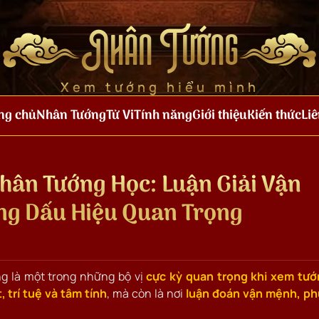
Nhân Tướng
Xem tướng hiểu mình
ng chủ
Nhân Tướng
Tử Vi
Tính năng
Giới thiệu
Kiến thức
Liê
hân Tướng Học: Luận Giải Vận
ng Dấu Hiệu Quan Trọng
g là một trong những bộ vị
cực kỳ quan trọng khi xem tư
, trí tuệ và tâm tính
, mà còn là nơi
luận đoán vận mệnh, ph