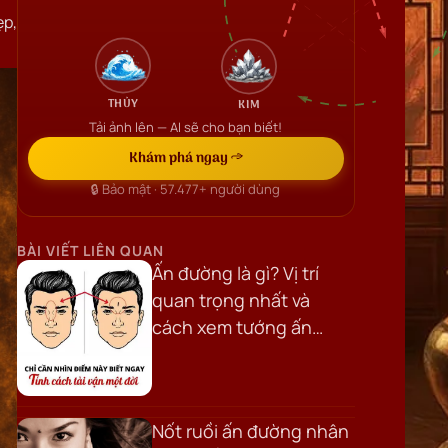
ẹp,
THỦY
KIM
Tải ảnh lên — AI sẽ cho bạn biết!
Khám phá ngay →
🔒 Bảo mật ·
57.477+
người dùng
BÀI VIẾT LIÊN QUAN
Ấn đường là gì? Vị trí
quan trọng nhất và
cách xem tướng ấn
đường chi tiết
Nốt ruồi ấn đường nhân