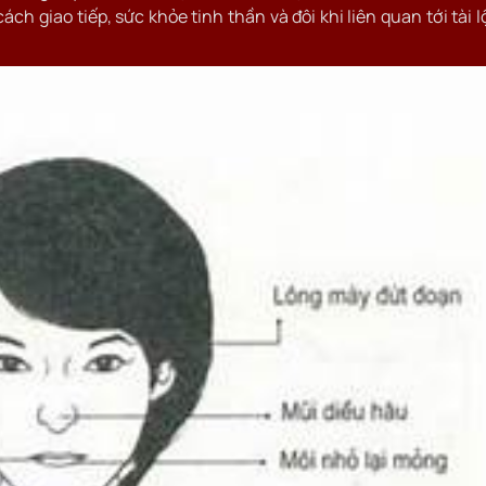
 giao tiếp, sức khỏe tinh thần và đôi khi liên quan tới tài l