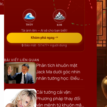
ộc,
THỦY
KIM
Tải ảnh lên — AI sẽ cho bạn biết!
Khám phá ngay →
🔒 Bảo mật ·
57.477+
người dùng
BÀI VIẾT LIÊN QUAN
Phân tích khuôn mặt
Jack Ma dưới góc nhìn
nhân tướng học: Điều gì
tạo nên khí chất của
một nhà lãnh đạo?
Cải tướng cải vận:
Phương pháp thay đổi
vận mệnh từ khuôn mặt