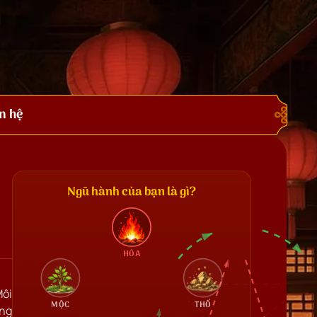
n hệ
Ngũ hành của bạn là gì?
HỎA
Môi
MỘC
THỔ
ong