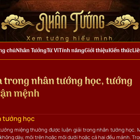
Nhân Tướng
Xem tướng hiểu mình
ng chủ
Nhân Tướng
Tử Vi
Tính năng
Giới thiệu
Kiến thức
Liê
 trong nhân tướng học, tướng
 vận mệnh
n tướng học
ướng miệng thường được luận giải trong nhân tướng học. 
 không dày, môi trên hoặc môi dưới hoặc cả hai đều mảnh. Tr