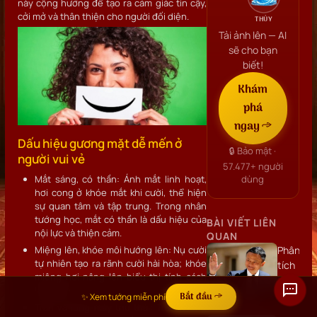
này cộng hưởng để tạo ra cảm giác tin cậy,
cởi mở và thân thiện cho người đối diện.
THỦY
Tải ảnh lên — AI
sẽ cho bạn
biết!
Khám
phá
ngay →
Dấu hiệu gương mặt dễ mến ở
🔒 Bảo mật ·
người vui vẻ
57.477+
người
Mắt sáng, có thần: Ánh mắt linh hoạt,
dùng
hơi cong ở khóe mắt khi cười, thể hiện
sự quan tâm và tập trung. Trong nhân
tướng học, mắt có thần là dấu hiệu của
BÀI VIẾT LIÊN
nội lực và thiện cảm.
QUAN
Miệng lên, khóe môi hướng lên: Nụ cười
Phân
tự nhiên tạo ra rãnh cười hài hòa; khóe
tích
miệng hơi nâng lên biểu thị tính cách
khuôn
lạc quan.
mặt
Bắt đầu →
✨ Xem tướng miễn phí
Trán và lông mày thư thái: Trán không
Jack