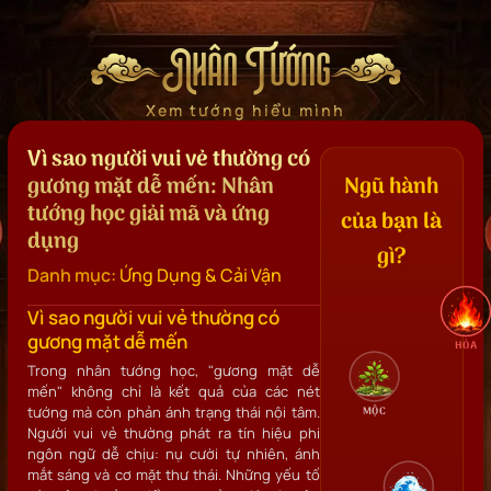
Nhân Tướng
Xem tướng hiểu mình
Vì sao người vui vẻ thường có
gương mặt dễ mến: Nhân
Ngũ hành
tướng học giải mã và ứng
của bạn là
dụng
gì?
Danh mục:
Ứng Dụng & Cải Vận
Vì sao người vui vẻ thường có
gương mặt dễ mến
HỎA
Trong nhân tướng học, "gương mặt dễ
mến" không chỉ là kết quả của các nét
tướng mà còn phản ánh trạng thái nội tâm.
MỘC
Người vui vẻ thường phát ra tín hiệu phi
ngôn ngữ dễ chịu: nụ cười tự nhiên, ánh
mắt sáng và cơ mặt thư thái. Những yếu tố