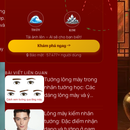
ớng
ẹp.
 và
THỦY
KIM
Tải ảnh lên — AI sẽ cho bạn biết!
Khám phá ngay →
ày
🔒 Bảo mật ·
57.477+
người dùng
BÀI VIẾT LIÊN QUAN
Tướng lông mày trong
nhân tướng học: Các
dáng lông mày và ý
nghĩa vận mệnh
Lông mày kiếm nhân
tướng: Đặc điểm nhận
dạng và tướng ở nam