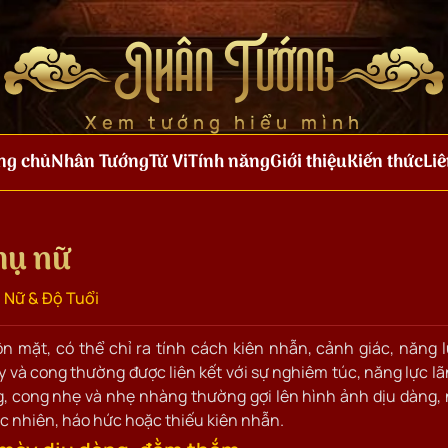
Nhân Tướng
Xem tướng hiểu mình
ng chủ
Nhân Tướng
Tử Vi
Tính năng
Giới thiệu
Kiến thức
Liê
hụ nữ
 Nữ & Độ Tuổi
 mặt, có thể chỉ ra tính cách kiên nhẫn, cảnh giác, năng 
 và cong thường được liên kết với sự nghiêm túc, năng lực l
g, cong nhẹ và nhẹ nhàng thường gợi lên hình ảnh dịu dàng,
c nhiên, háo hức hoặc thiếu kiên nhẫn.