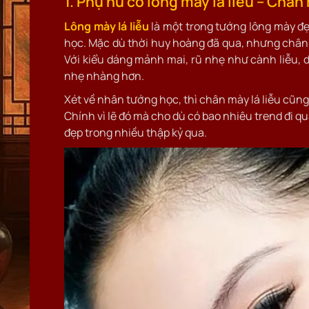
1. Phụ nữ có lông mày lá liễu – Châ
Lông mày lá liễu
là một trong tướng lông mày đ
học. Mặc dù thời huy hoàng đã qua, nhưng chân m
Với kiểu dáng mảnh mai, rũ nhẹ như cành liễu,
nhẹ nhàng hơn.
Xét về nhân tướng học, thì chân mày lá liễu cũ
Chính vì lẽ đó mà cho dù có bao nhiêu trend đi q
đẹp trong nhiều thập kỷ qua.