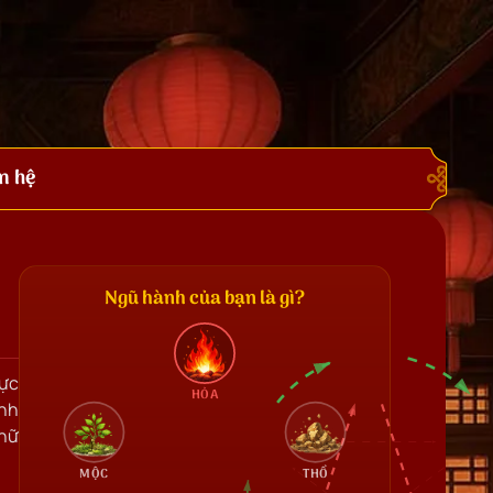
n hệ
Ngũ hành của bạn là gì?
lực
HỎA
ãnh
 nữ
MỘC
THỔ