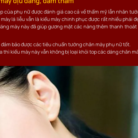
n mày dịu dàng, đằm thắm
ẹp của phụ nữ được đánh giá cao cả về thẩm mỹ lẫn nhân tư
ày lá liễu vẫn là kiểu mày chinh phục được rất nhiều phái đ
 dáng mày này đã giúp gương mặt các nàng thêm thanh thoát
ng đảm bảo được các tiêu chuẩn tướng chân mày phụ nữ tốt.
ua thì kiểu mày này vẫn không bị loại khỏi top các dáng chân m