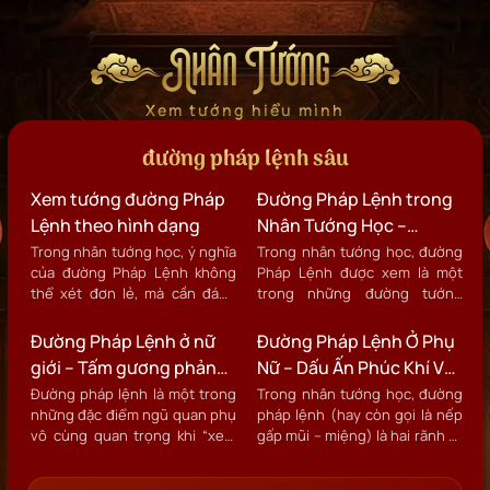
Nhân Tướng
Xem tướng hiểu mình
đường pháp lệnh sâu
Xem tướng đường Pháp
Đường Pháp Lệnh trong
Lệnh theo hình dạng
Nhân Tướng Học –
Đường pháp lệnh là gì?
Trong nhân tướng học, ý nghĩa
Trong nhân tướng học, đường
của đường Pháp Lệnh không
Pháp Lệnh được xem là một
thể xét đơn lẻ, mà cần đánh
trong những đường tướng
giá tổng hợp dựa trên hình
quan trọng bậc nhất trên
dạng, kích thước, độ nông sâu,
khuôn mặt.
Đường Pháp Lệnh ở nữ
Đường Pháp Lệnh Ở Phụ
độ cân xứng và khí sắc tại vị trí
giới – Tấm gương phản
Nữ – Dấu Ấn Phúc Khí Và
Pháp Lệnh.
chiếu vận mệnh trong
Vận Trình Cuộc Đời
Đường pháp lệnh là một trong
Trong nhân tướng học, đường
những đặc điểm ngũ quan phụ
pháp lệnh (hay còn gọi là nếp
Nhân Tướng Học
vô cùng quan trọng khi “xem
gấp mũi – miệng) là hai rãnh tự
tướng mặt”
nhiên chạy từ cánh mũi xuống
đến khóe miệng. Ở phụ nữ, đây