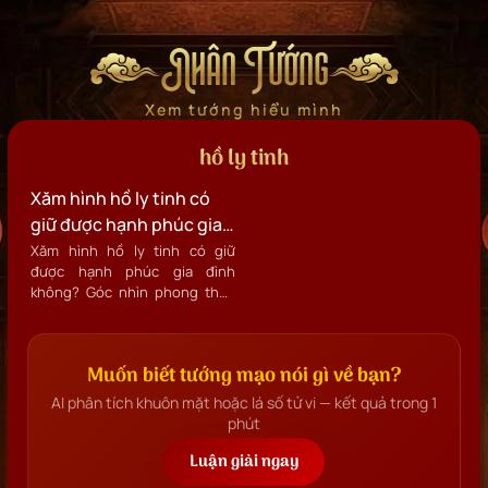
Nhân Tướng
Xem tướng hiểu mình
hồ ly tinh
Xăm hình hồ ly tinh có
giữ được hạnh phúc gia
đình không?
Xăm hình hồ ly tinh có giữ
được hạnh phúc gia đình
không? Góc nhìn phong thủy
20 năm kinh nghiệm Trong quá
trình hơn 20 năm nghiên cứu
và tư vấn phong thủy – tâm
Muốn biết tướng mạo nói gì về bạn?
linh, tôi gặp rất nhiều trường
hợp đặt câu hỏi: xăm hình hồ ly
AI phân tích khuôn mặt hoặc lá số tử vi — kết quả trong 1
tinh hoặc mang theo hình hồ ly
phút
có giúp giữ hạnh phúc gia đình
hay không? Dựa hoàn toàn
Luận giải ngay
trên nội dung bài viết gốc, câu