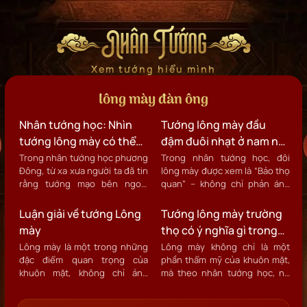
Nhân Tướng
Xem tướng hiểu mình
lông mày đàn ông
Nhân tướng học: Nhìn
Tướng lông mày đầu
tướng lông mày có thể
đậm đuôi nhạt ở nam nữ
đoán biết tuổi thọ đàn
- Xem tướng luận đoán
Trong nhân tướng học phương
Trong nhân tướng học, đôi
Đông, từ xa xưa người ta đã tin
lông mày được xem là “Bảo thọ
ông?
tính cách vận mệnh?
rằng tướng mạo bên ngoài
quan” – không chỉ phản ánh
phản ánh trực tiếp sức khỏe,
tính cách, nhân duyên mà còn
khí lực và tuổi thọ của một con
ảnh hưởng đến tài vận và sự
Luận giải về tướng Lông
Tướng lông mày trường
người.
nghiệp của một người.
mày
thọ có ý nghĩa gì trong
Nhân Tướng Học
Lông mày là một trong những
Lông mày không chỉ là một
đặc điểm quan trọng của
phần thẩm mỹ của khuôn mặt,
khuôn mặt, không chỉ ảnh
mà theo nhân tướng học, nó
hưởng đến vẻ đẹp ngoại hình
còn phản ánh nhiều khía cạnh
mà còn phản ánh tính cách,
quan trọng về sức khỏe và vận