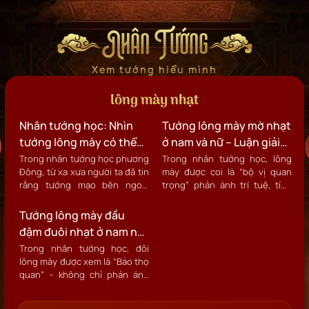
Nhân Tướng
Xem tướng hiểu mình
lông mày nhạt
Nhân tướng học: Nhìn
Tướng lông mày mờ nhạt
tướng lông mày có thể
ở nam và nữ – Luận giải
đoán biết tuổi thọ đàn
vận mệnh và cách cải
Trong nhân tướng học phương
Trong nhân tướng học, lông
Đông, từ xa xưa người ta đã tin
mày được coi là “bộ vị quan
ông?
thiện
rằng tướng mạo bên ngoài
trọng” phản ánh trí tuệ, tính
phản ánh trực tiếp sức khỏe,
cách, quan hệ gia đình cũng
khí lực và tuổi thọ của một con
như sự nghiệp của mỗi người.
Tướng lông mày đầu
người.
đậm đuôi nhạt ở nam nữ
- Xem tướng luận đoán
Trong nhân tướng học, đôi
lông mày được xem là “Bảo thọ
tính cách vận mệnh?
quan” – không chỉ phản ánh
tính cách, nhân duyên mà còn
ảnh hưởng đến tài vận và sự