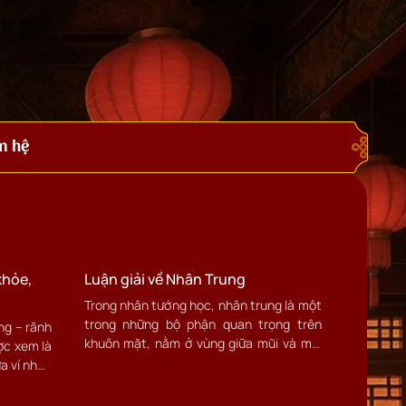
n hệ
khỏe,
Luận giải về Nhân Trung
Trong nhân tướng học, nhân trung là một
trong những bộ phận quan trọng trên
ng – rãnh
khuôn mặt, nằm ở vùng giữa mũi và môi
ợc xem là
trên, kéo dài đến phần cằm. Nhân trung
ưa ví nhân
có vai trò đặc biệt trong việc xác định
 của khí
sức khỏe, vận mệnh và sự thịnh vượng
uổi thọ,