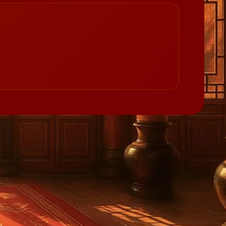
của một người.
 của một