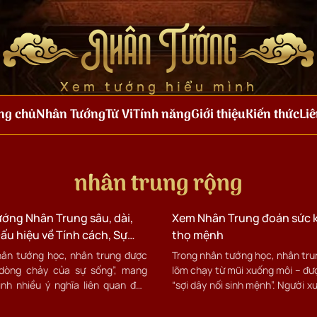
Nhân Tướng
Xem tướng hiểu mình
ng chủ
Nhân Tướng
Tử Vi
Tính năng
Giới thiệu
Kiến thức
Liê
nhân trung rộng
ướng Nhân Trung sâu, dài,
Xem Nhân Trung đoán sức 
ấu hiệu về Tính cách, Sự
thọ mệnh
 và Cuộc đời
hân tướng học, nhân trung được
Trong nhân tướng học, nhân tru
“dòng chảy của sự sống”, mang
lõm chạy từ mũi xuống môi – đư
ình nhiều ý nghĩa liên quan đến
“sợi dây nối sinh mệnh”. Người x
ch, sức khỏe, sự nghiệp và hôn
trung như con đường vận hành
huyết, phản ánh sức khỏe, t