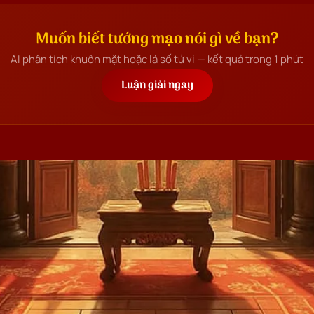
đường con cái và phúc duyên
người.
Muốn biết tướng mạo nói gì về bạn?
AI phân tích khuôn mặt hoặc lá số tử vi — kết quả trong 1 phút
Luận giải ngay