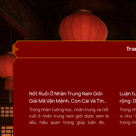
Tra
Nốt Ruồi Ở Nhân Trung Nam Giới:
Luận t
Giải Mã Vận Mệnh, Con Cái Và Tính
rộng: D
Cách Theo Nhân Tướng Học
nghiệp
Trong nhân tướng học, nhân trung và nốt
Trong n
ruồi ở nhân trung nam giới được xem là
ví như 
dấu hiệu quan trọng giúp luận đoán
trong m
đường con cái, sức khỏe sinh sản, tính
tính cá
cách, và vận mệnh.
nhân.