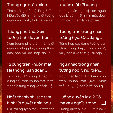
Tướng người ẩn mình
khuôn mặt: Phương
chờ thời trong nhân
pháp ứng dụng nhân
Thâm tàng bất lộ là gì? Tìm
Hướng dẫn đọc vị con người
hiểu đặc điểm nhận biết tướng
qua khuôn mặt: nhìn mặt đoán
tướng học
tướng học thực tế
người ẩn mình, tinh tế và sâu
tính cách, tâm lý và phẩm chất
sắc theo nhân tướng học.
bằng nhân tướng.
Tướng phu thê: Xem
Tướng trán trong nhân
tướng tình duyên, hôn
tướng học: Các dạng
nhân và độ hợp đôi
trán và cách luận đoán
Xem tướng phu thê: nhận biết
Tổng hợp các dạng tướng trán
người vượng phu, chung thủy,
(trán rộng, hẹp, tròn, chữ M)
vận mệnh
đào hoa và độ hợp đôi qua
và ý nghĩa về trí tuệ, sự nghiệp
khuôn mặt.
và vận mệnh.
12 cung trên khuôn mặt:
Ngũ nhạc trong nhân
Hệ thống luận đoán
tướng học: 5 núi trên
chuẩn nhân tướng học
khuôn mặt và ý nghĩa
Tìm hiểu 12 cung (thập nhị
Ngũ nhạc là gì? Tìm hiểu 5 núi
cung đồ) trên khuôn mặt: vị trí,
trên khuôn mặt (Ngũ Nhạc
cổ truyền
phú quý
ý nghĩa từng cung và cách luận
triều quy), ý nghĩa về phú quý
đoán vận mệnh.
và cách luận đoán.
Nhất thanh nhì sắc tam
Lưỡng quyền là gì? Gò
hình: Bí quyết nhìn người
má và ý nghĩa trong
chuẩn xác trong nhân
nhân tướng học
Giải mã nguyên tắc Nhất thanh
Lưỡng quyền là gì? Tìm hiểu vị