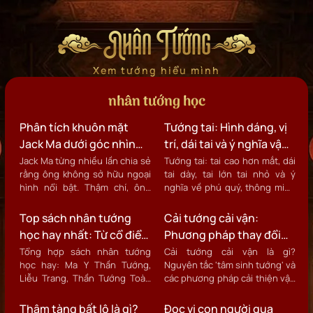
Nhân Tướng
Xem tướng hiểu mình
nhân tướng học
Phân tích khuôn mặt
Tướng tai: Hình dáng, vị
Jack Ma dưới góc nhìn
trí, dái tai và ý nghĩa vận
nhân tướng học: Điều gì
mệnh
Jack Ma từng nhiều lần chia sẻ
Tướng tai: tai cao hơn mắt, dái
rằng ông không sở hữu ngoại
tai dày, tai lớn tai nhỏ và ý
tạo nên khí chất của một
hình nổi bật. Thậm chí, ông
nghĩa về phú quý, thông minh
nhà lãnh đạo?
từng bị từ chối ở nhiều cơ hội
trong nhân tướng.
việc làm trước khi sáng lập
Top sách nhân tướng
Cải tướng cải vận:
Alibaba và trở thành một trong
học hay nhất: Từ cổ điển
Phương pháp thay đổi
những doanh nhân có ảnh
đến hiện đại
vận mệnh từ khuôn mặt
Tổng hợp sách nhân tướng
Cải tướng cải vận là gì?
hưởng nhất thế giới.
học hay: Ma Y Thần Tướng,
Nguyên tắc 'tâm sinh tướng' và
theo nhân tướng học
Liễu Trang, Thần Tướng Toàn
các phương pháp cải thiện vận
Biên và các sách hiện đại.
số từ nhân tướng học.
Thâm tàng bất lộ là gì?
Đọc vị con người qua