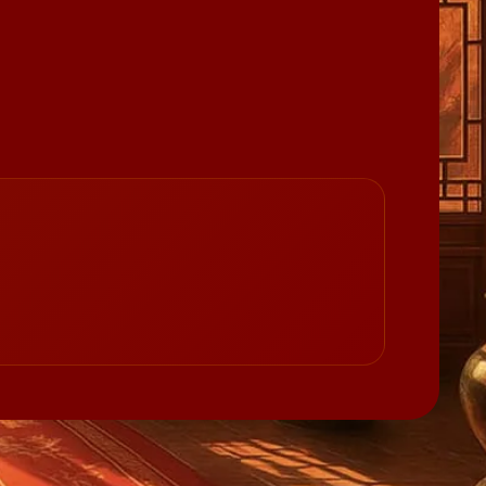
quan niệm xưa, lông mày có thể tiết lộ
những bí mật về tương lai, các mối quan
hệ, cũng như khả năng thành công trong
sự nghiệp.