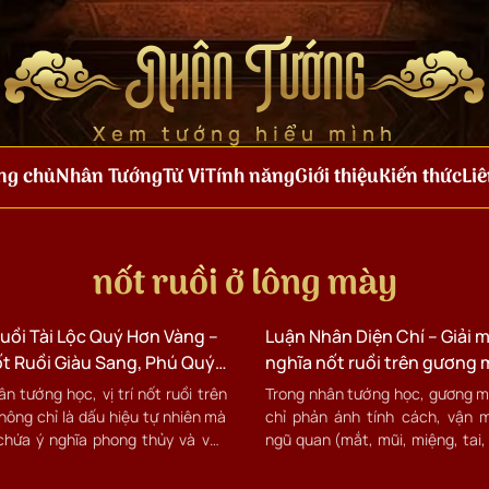
Nhân Tướng
Xem tướng hiểu mình
ng chủ
Nhân Tướng
Tử Vi
Tính năng
Giới thiệu
Kiến thức
Liê
nốt ruồi ở lông mày
uồi Tài Lộc Quý Hơn Vàng –
Luận Nhân Diện Chí – Giải m
t Ruồi Giàu Sang, Phú Quý
nghĩa nốt ruồi trên gương 
hân Tướng Học
theo Nhân tướng học
n tướng học, vị trí nốt ruồi trên
Trong nhân tướng học, gương 
hông chỉ là dấu hiệu tự nhiên mà
chỉ phản ánh tính cách, vận 
chứa ý nghĩa phong thủy và vận
ngũ quan (mắt, mũi, miệng, tai,
hững nốt ruồi tài lộc dưới đây
còn qua các nốt ruồi (diện chí).
m là “báu vật” – mang lại may