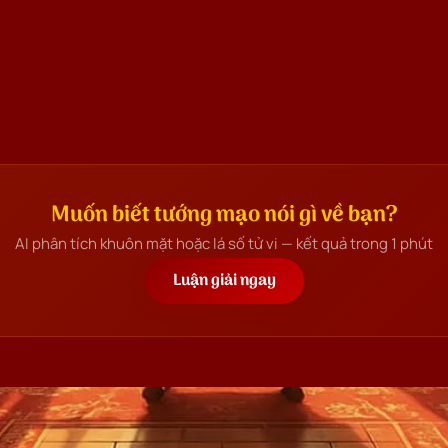
ý nhân và tiền tài cho người sở
Muốn biết tướng mạo nói gì về bạn?
AI phân tích khuôn mặt hoặc lá số tử vi — kết quả trong 1 phút
Luận giải ngay