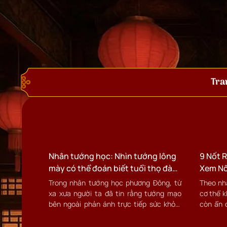
Tra
Nhân tướng học: Nhìn tướng lông
9 Nốt R
mày có thể đoán biết tuổi thọ đàn
Xem Nố
ông?
Theo N
Trong nhân tướng học phương Đông, từ
Theo nhâ
xa xưa người ta đã tin rằng tướng mạo
cơ thể k
bên ngoài phản ánh trực tiếp sức khỏe,
còn ẩn 
khí lực và tuổi thọ của một con người.
mệnh. N
được xe