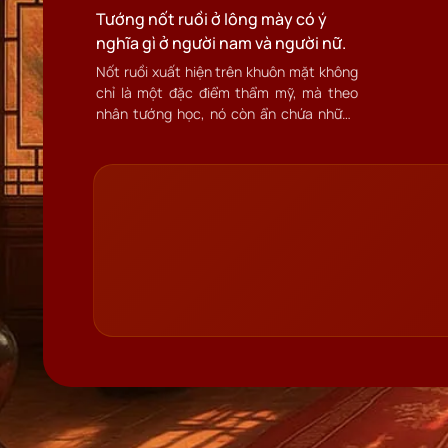
Tướng nốt ruồi ở lông mày có ý
mắn, qu
hữu.
nghĩa gì ở người nam và người nữ.
Nốt ruồi xuất hiện trên khuôn mặt không
chỉ là một đặc điểm thẩm mỹ, mà theo
nhân tướng học, nó còn ẩn chứa những
thông điệp về vận mệnh, sức khỏe và tính
cách của người sở hữu. Một trong những
vị trí quan trọng để nhận diện tướng số là
nốt ruồi ở lông mày.