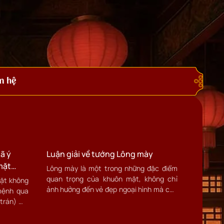
n hệ
ã ý
Luận giải về tướng Lông mày
mặt
Lông mày là một trong những đặc điểm
quan trọng của khuôn mặt, không chỉ
mặt không
ảnh hưởng đến vẻ đẹp ngoại hình mà còn
mệnh qua
phản ánh tính cách, vận mệnh, và khả
 trán) mà
năng của mỗi người. Lông mày được coi
là “thái dương” trong tướng học, và theo