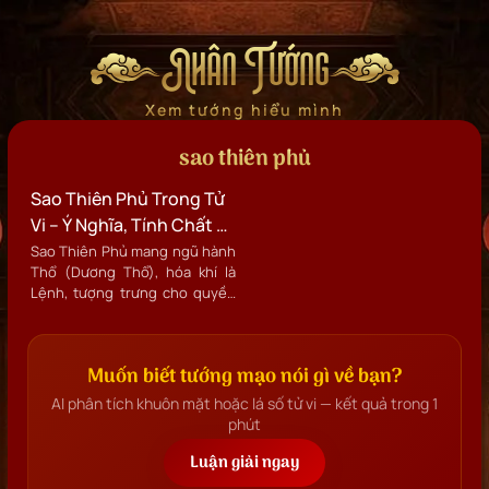
Nhân Tướng
Xem tướng hiểu mình
sao thiên phủ
Sao Thiên Phủ Trong Tử
Vi – Ý Nghĩa, Tính Chất Và
Luận Giải Chi Tiết 12
Sao Thiên Phủ mang ngũ hành
Thổ (Dương Thổ), hóa khí là
Cung
Lệnh, tượng trưng cho quyền
hành, mệnh lệnh, phép tắc, sự
điều phối và thi hành quân
quyền. Chính vì vậy, Thiên Phủ
Muốn biết tướng mạo nói gì về bạn?
còn được gọi là Sao Lệnh Tinh,
chủ về quản trị, ban hành, điều
AI phân tích khuôn mặt hoặc lá số tử vi — kết quả trong 1
hành và giữ gìn trật tự.
phút
Luận giải ngay