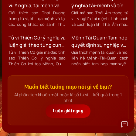
vi: Ý nghĩa, tại mệnh và
ý nghĩa tài-mệnh và tính
ảnh hưởng sự nghiệp
cách chi tiết
Giải thích sao Thái Dương
Giải mã sao Thái Âm trong tử
trong tử vi, khi tọa mệnh và tại
vi: ý nghĩa tài mệnh, tính cách
các cung khác; so sánh Thái
và cách luận khi Thái Âm nhập
Dương sáng/tối và tác động
miếu, vượng hay hãm để ứng
lên sự nghiệp, danh vọng.
dụng thực tế.
Tử vi Thiên Cơ: ý nghĩa và
Mệnh Tài Quan: Tam hợp
luận giải theo từng cung
quyết định sự nghiệp và
trong lá số
tài lộc trong tử vi
Tử vi Thiên Cơ giải mã đặc tính
Giải thích mệnh tài quan và mối
sao Thiên Cơ, ý nghĩa sao
liên hệ Mệnh–Tài–Quan, cách
Thiên Cơ khi tọa Mệnh, Quan
nhận biết tam hợp mạnh/yếu
Lộc, Tài Bạch và cách đọc lá số
và hướng ứng dụng khi xem tử
tử vi Thiên Cơ.
vi mệnh tài lộc.
Muốn biết tướng mạo nói gì về bạn?
AI phân tích khuôn mặt hoặc lá số tử vi — kết quả trong 1
phút
Luận giải ngay