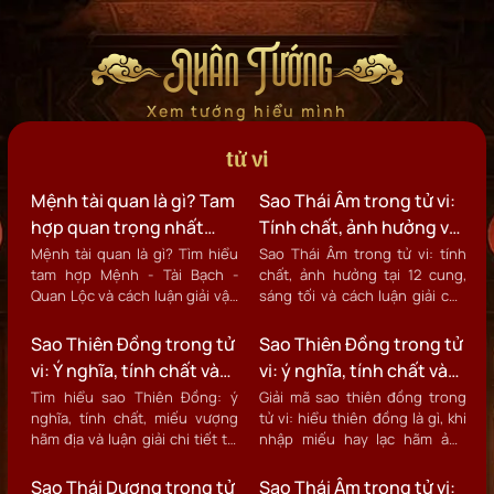
Nhân Tướng
Xem tướng hiểu mình
tử vi
Mệnh tài quan là gì? Tam
Sao Thái Âm trong tử vi:
hợp quan trọng nhất
Tính chất, ảnh hưởng và
trong lá số tử vi
cách luận giải
Mệnh tài quan là gì? Tìm hiểu
Sao Thái Âm trong tử vi: tính
tam hợp Mệnh - Tài Bạch -
chất, ảnh hưởng tại 12 cung,
Quan Lộc và cách luận giải vận
sáng tối và cách luận giải cho
mệnh tổng thể.
nam nữ.
Sao Thiên Đồng trong tử
Sao Thiên Đồng trong tử
vi: Ý nghĩa, tính chất và
vi: ý nghĩa, tính chất và
luận giải 12 cung
lời khuyên thực tế
Tìm hiểu sao Thiên Đồng: ý
Giải mã sao thiên đồng trong
nghĩa, tính chất, miếu vượng
tử vi: hiểu thiên đồng là gì, khi
hãm địa và luận giải chi tiết tại
nhập miếu hay lạc hãm ảnh
12 cung trong lá số tử vi.
hưởng tính cách, sự nghiệp và
cách hóa giải.
Sao Thái Dương trong tử
Sao Thái Âm trong tử vi: