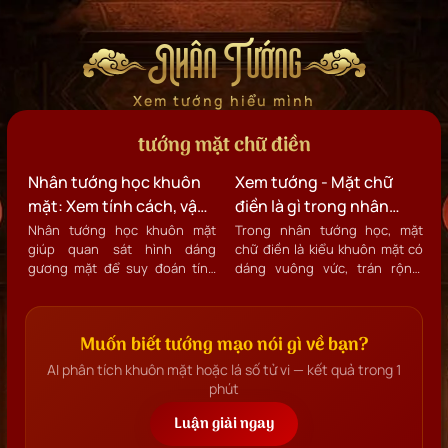
Nhân Tướng
Xem tướng hiểu mình
tướng mặt chữ điền
Nhân tướng học khuôn
Xem tướng - Mặt chữ
mặt: Xem tính cách, vận
điền là gì trong nhân
mệnh và sự nghiệp qua
tướng học?
Nhân tướng học khuôn mặt
Trong nhân tướng học, mặt
giúp quan sát hình dáng
chữ điền là kiểu khuôn mặt có
diện mạo
gương mặt để suy đoán tính
dáng vuông vức, trán rộng,
cách, tiềm năng và con đường
xương hàm nở ngang, cằm
sự nghiệp của mỗi người.
ngắn gọn gàng và tổng thể tạo
cảm giác vững chắc như hình
Muốn biết tướng mạo nói gì về bạn?
chữ “Điền”.
AI phân tích khuôn mặt hoặc lá số tử vi — kết quả trong 1
phút
Luận giải ngay