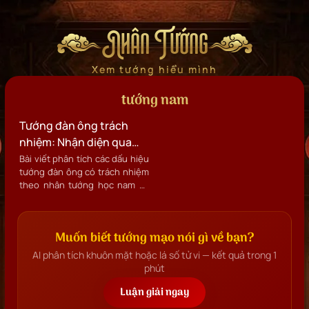
Nhân Tướng
Xem tướng hiểu mình
tướng nam
Tướng đàn ông trách
nhiệm: Nhận diện qua
ánh mắt, dáng đi và các
Bài viết phân tích các dấu hiệu
tướng đàn ông có trách nhiệm
nét tướng theo nhân
theo nhân tướng học nam và
tướng học nam
cách xem tướng nam thực
dụng. Đồng thời hướng dẫn
cách cải tướng, thái độ và hành
Muốn biết tướng mạo nói gì về bạn?
vi để thể hiện trách nhiệm
trong đời sống hiện đại.
AI phân tích khuôn mặt hoặc lá số tử vi — kết quả trong 1
phút
Luận giải ngay