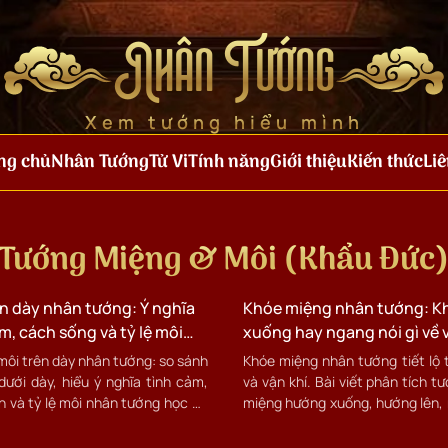
Nhân Tướng
Xem tướng hiểu mình
ng chủ
Nhân Tướng
Tử Vi
Tính năng
Giới thiệu
Kiến thức
Liê
Tướng Miệng & Môi (Khẩu Đức
n dày nhân tướng: Ý nghĩa
Khóe miệng nhân tướng: Kh
m, cách sống và tỷ lệ môi
xuống hay ngang nói gì về 
môi trên dày nhân tướng: so sánh
Khóe miệng nhân tướng tiết lộ 
dưới dày, hiểu ý nghĩa tình cảm,
và vận khí. Bài viết phân tích t
h và tỷ lệ môi nhân tướng học để
miệng hướng xuống, hướng lên,
g môi chính xác.
cách thay đổi theo tuổi tác.