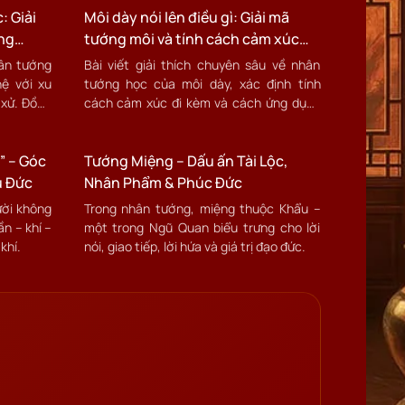
: Giải
cải tướng miệng và rèn luyện kỹ năng
Môi dày nói lên điều gì: Giải mã
giao tiếp phù hợp với từng tướng.
ng
tướng môi và tính cách cảm xúc
trong đời sống hiện đại
hân tướng
Bài viết giải thích chuyên sâu về nhân
hệ với xu
tướng học của môi dày, xác định tính
 xử. Đồng
cách cảm xúc đi kèm và cách ứng dụng
g và ứng
thực tế để cải thiện giao tiếp, quan hệ và
ệnh, quan
vận mệnh. Phù hợp với người muốn hiểu
” – Góc
rõ bản thân hoặc tư vấn cải tướng theo
Tướng Miệng – Dấu ấn Tài Lộc,
hướng thực dụng.
u Đức
Nhân Phẩm & Phúc Đức
ười không
Trong nhân tướng, miệng thuộc Khẩu –
n – khí –
một trong Ngũ Quan biểu trưng cho lời
khí.
nói, giao tiếp, lời hứa và giá trị đạo đức.