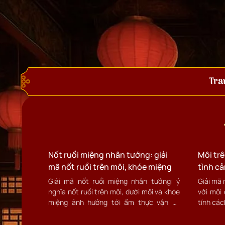
Tra
Nốt ruồi miệng nhân tướng: giải
Môi trê
mã nốt ruồi trên môi, khóe miệng
tình cả
vàng
Giải mã nốt ruồi miệng nhân tướng: ý
Giải mã 
nghĩa nốt ruồi trên môi, dưới môi và khóe
với môi 
miệng ảnh hưởng tới ẩm thực vận và
tính các
nhân duyên.
xem tướn