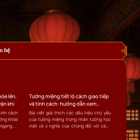
n hệ
)
óe lên,
Tướng miệng tiết lộ cách giao tiếp
vận khí
và tính cách: hướng dẫn xem
tướng miệng trong nhân tướng
tính cách
Bài viết giải thích các dấu hiệu chủ yếu
học
ướng khóe
của tướng miệng trong nhân tướng học
 ngang và
mặt và ý nghĩa của chúng đối với cách
giao tiếp, tính cách và vận mệnh. Đồng
thời cung cấp phương pháp thực tế giúp