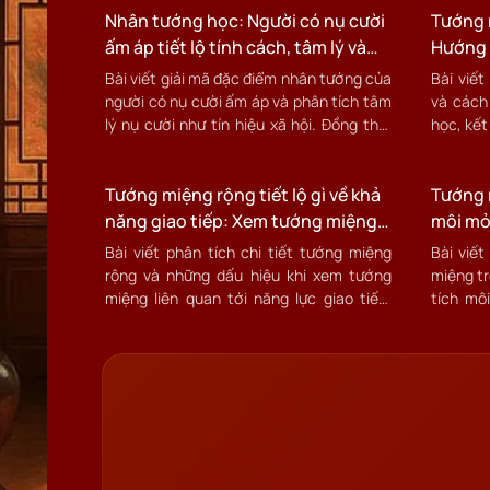
Nhân tướng học: Người có nụ cười
Tướng n
ấm áp tiết lộ tính cách, tâm lý và
Hướng 
cách cải tướng
tính cá
Bài viết giải mã đặc điểm nhân tướng của
Bài viết
người có nụ cười ấm áp và phân tích tâm
và cách
lý nụ cười như tín hiệu xã hội. Đồng thời
học, kết
đưa ra hướng dẫn thực tế để rèn nụ cười,
nhận bi
cải tướng và ứng dụng trong giao tiếp, sự
cải tướn
nghiệp và mối quan hệ.
Tướng miệng rộng tiết lộ gì về khả
ai muốn 
Tướng m
quan hệ 
năng giao tiếp: Xem tướng miệng
môi mỏ
để cải thiện kỹ năng xã hội
đến nh
Bài viết phân tích chi tiết tướng miệng
Bài viết
rộng và những dấu hiệu khi xem tướng
miệng t
miệng liên quan tới năng lực giao tiếp.
tích mô
Kèm theo hướng dẫn ứng dụng thực tế và
ảnh hưở
cách cải tướng để nâng cao hiệu quả lời
công vi
nói trong đời sống hiện đại.
cải tướ
cao vận 