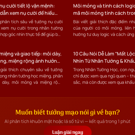
ụ cười tiết lộ vận mệnh:
Môi mỏng và tính cách logic
dẫn xem nụ cười để hiểu
mã môi mỏng tính cách tro
ch và cơ hội
nhân tướng học hiện đại
 phân tích sâu về tướng nụ cười
Bài viết giải thích đặc điểm n
 xem nụ cười trong nhân tướng
của người có môi mỏng, liên 
 hợp góc nhìn thực tế để giúp bạn
hướng tư duy logic và cách ứng
ết điểm mạnh, hạn chế và cách
thời cung cấp cách cải tướn
g hiệu quả. Nội dung phù hợp cho
dụng thực tế để điều hòa vận m
hiểu mối liên hệ giữa biểu cảm,
iệng và giao tiếp: môi dày,
hệ và sự nghiệp.
10 Câu Nói Dễ Làm “Mất Lộc
xã hội và vận trình nghề nghiệp.
ng, miệng rộng ảnh hưởng
Nhìn Từ Nhân Tướng & Khẩ
ân duyên và sự nghiệp
 giải thích chuyên sâu về tướng
Trong Nhân Tướng Học, con ng
rong nhân tướng học miệng, phân
chỉ được xem qua ngũ quan – thầ
i dày, môi mỏng và miệng rộng
sắc, mà còn được xem qua khẩu 
ng đến giao tiếp, nhân duyên và
ệc. Kèm theo những phương pháp
ng và ứng dụng thực tế để nâng
trình cá nhân.
Muốn biết tướng mạo nói gì về bạn?
AI phân tích khuôn mặt hoặc lá số tử vi — kết quả trong 1 phút
Luận giải ngay