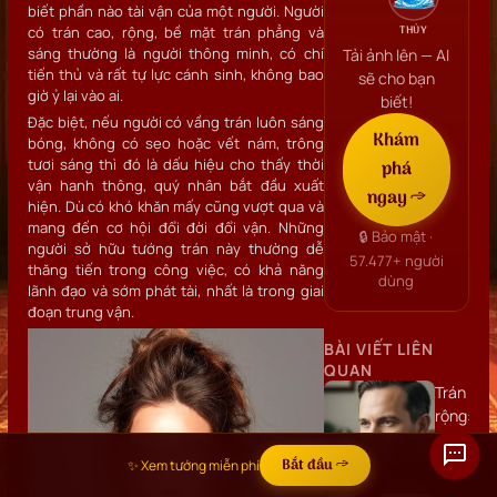
biết phần nào tài vận của một người. Người
THỦY
có trán cao, rộng, bề mặt trán phẳng và
sáng thường là người thông minh, có chí
Tải ảnh lên — AI
tiến thủ và rất tự lực cánh sinh, không bao
sẽ cho bạn
giờ ỷ lại vào ai.
biết!
Đặc biệt, nếu người có vầng trán luôn sáng
Khám
bóng, không có sẹo hoặc vết nám, trông
tươi sáng thì đó là dấu hiệu cho thấy thời
phá
vận hanh thông, quý nhân bắt đầu xuất
ngay →
hiện. Dù có khó khăn mấy cũng vượt qua và
mang đến cơ hội đổi đời đổi vận. Những
🔒 Bảo mật ·
người sở hữu tướng trán này thường dễ
57.477+
người
thăng tiến trong công việc, có khả năng
dùng
lãnh đạo và sớm phát tài, nhất là trong giai
đoạn trung vận.
BÀI VIẾT LIÊN
QUAN
Trán
rộng:
Dấu
hiệu
Bắt đầu →
✨ Xem tướng miễn phí
của