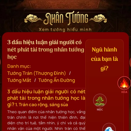
Nhân Tướng
Xem tướng hiểu mình
3 dấu hiệu luận giải người có
nét phát tài trong nhân tướng
Ngũ hành
học
của bạn là
Danh mục:
gì?
/
Tướng Trán (Thượng Đình)
/
Tướng Mắt
Tướng Ấn Đường
3 dấu hiệu luận giải người có nét
HỎA
phát tài trong nhân tướng học là
gì?
1. Trán cao rộng, sáng sủa
MỘC
Theo quan điểm của nhân tướng học, vầng
trán chính là nơi thể hiện thiên đình, đại
diện cho trí tuệ, tầm nhìn, ý chí và cả quý
nhân vận của một người. Nhìn trán có thể