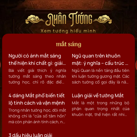
Nhân Tướng
Xem tướng hiểu mình
mắt sáng
Người có ánh mắt sáng
Ngũ quan trên khuôn
thể hiện khí chất gì: giải
mặt: ý nghĩa – cấu trúc –
mã tướng mắt sáng theo
cách xem tướng chuyên
Bài viết giải thích ý nghĩa
Ngũ Quan là nền tảng đầu tiên
tướng mắt sáng theo nhân
khi luận tướng gương mặt. Các
nhân tướng học
sâu
tướng học, chỉ rõ đặc điểm,
sách tướng cổ gọi đây là năm
cách xem tướng mắt và
cửa ngõ của thần khí, nơi khí
phương pháp cải tướng thực
mệnh, khí tạng phủ và tính
4 dáng Mắt phổ biến tiết
Luận giải về tướng Mắt
tế để tăng khí chất. Dành cho
cách được bộc lộ rõ rệt nhất.
lộ tính cách và vận mệnh
Mắt là một trong những bộ
người muốn hiểu tướng mắt và
Một gương mặt đẹp theo Nhân
phận quan trọng nhất của
Trong nhân tướng học, đôi mắt
áp dụng vào giao tiếp, sự
tướng học không nằm ở “đẹp
khuôn mặt, thể hiện rất nhiều
không chỉ là “cửa sổ tâm hồn”
nghiệp và tự hoàn thiện.
thẩm mỹ”, mà nằm ở ngũ quan
thông tin về tính cách, vận
mà còn phản ánh tính cách, nội
hài hòa – minh lương – đoan
mệnh, sự nghiệp và tình cảm
tâm và phần nào dự báo đường
chính.
của một người. Mắt không chỉ
công danh, tình duyên, tài vận
3 dấu hiệu luận giải