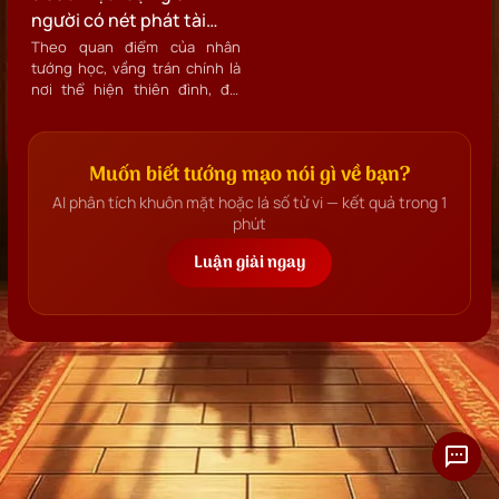
là cửa sổ tâm hồn mà còn là chỉ
của một người.
người có nét phát tài
dấu của trí tuệ, sức khỏe, và
trong nhân tướng học
các mối quan hệ trong cuộc
Theo quan điểm của nhân
sống
tướng học, vầng trán chính là
nơi thể hiện thiên đình, đại
diện cho trí tuệ, tầm nhìn, ý chí
và cả quý nhân vận của một
người. Nhìn trán có thể biết
Muốn biết tướng mạo nói gì về bạn?
phần nào tài vận của một
người. Người có trán cao, rộng,
AI phân tích khuôn mặt hoặc lá số tử vi — kết quả trong 1
bề mặt trán phẳng và sáng
phút
thường là người thông minh,
có chí tiến thủ và rất tự lực
Luận giải ngay
cánh sinh, không bao giờ ỷ lại
vào ai.