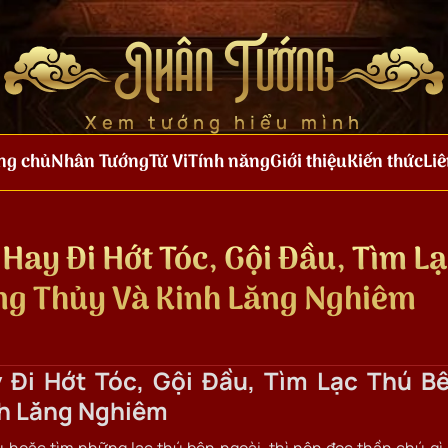
Nhân Tướng
Xem tướng hiểu mình
ng chủ
Nhân Tướng
Tử Vi
Tính năng
Giới thiệu
Kiến thức
Liê
Hay Đi Hớt Tóc, Gội Đầu, Tìm L
ng Thủy Và Kinh Lăng Nghiêm
 Đi Hớt Tóc, Gội Đầu, Tìm Lạc Thú B
nh Lăng Nghiêm