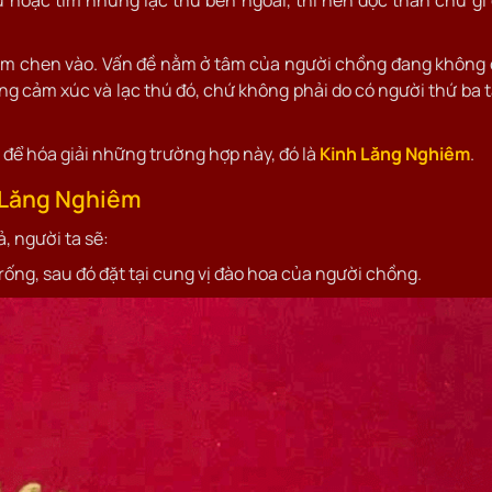
 hoặc tìm những lạc thú bên ngoài, thì nên đọc thần chú gì
 tam chen vào. Vấn đề nằm ở tâm của người chồng đang không
g cảm xúc và lạc thú đó, chứ không phải do có người thứ ba 
 để hóa giải những trường hợp này, đó là
Kinh Lăng Nghiêm
.
 Lăng Nghiêm
, người ta sẽ:
rống, sau đó đặt tại cung vị đào hoa của người chồng.