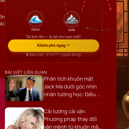
 để
 ổn
tác
THỦY
KIM
Tải ảnh lên — AI sẽ cho bạn biết!
Khám phá ngay →
🔒 Bảo mật ·
57.477+
người dùng
BÀI VIẾT LIÊN QUAN
Phân tích khuôn mặt
Jack Ma dưới góc nhìn
nhân tướng học: Điều gì
tạo nên khí chất của
một nhà lãnh đạo?
Cải tướng cải vận:
Phương pháp thay đổi
vận mệnh từ khuôn mặt