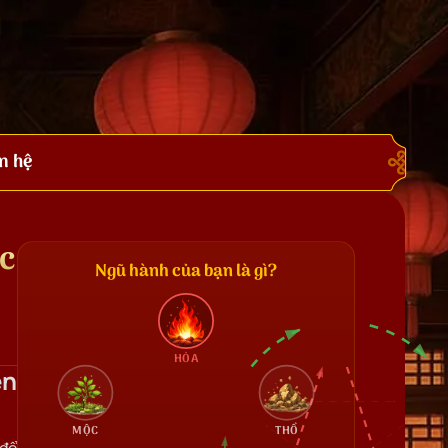
n hệ
ạc
Ngũ hành của bạn là gì?
HỎA
ên
MỘC
THỔ