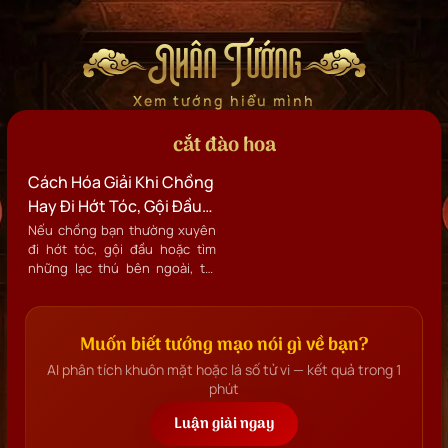
Nhân Tướng
Xem tướng hiểu mình
cắt đào hoa
Cách Hóa Giải Khi Chồng
Hay Đi Hớt Tóc, Gội Đầu,
Tìm Lạc Thú Bên Ngoài
Nếu chồng bạn thường xuyên
đi hớt tóc, gội đầu hoặc tìm
Theo Phong Thủy Và
những lạc thú bên ngoài, thì
Kinh Lăng Nghiêm
nên đọc thần chú gì để hóa
giải?
Muốn biết tướng mạo nói gì về bạn?
AI phân tích khuôn mặt hoặc lá số tử vi — kết quả trong 1
phút
Luận giải ngay