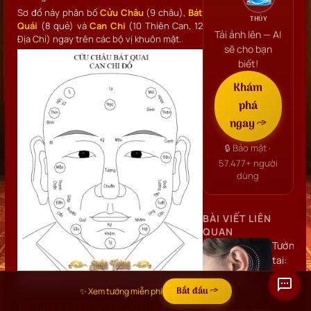
Sơ đồ này phân bố
Cửu Châu
(9 châu),
Bát
THỦY
Quái
(8 quẻ) và
Can Chi
(10 Thiên Can, 12
Tải ảnh lên — AI
Địa Chi) ngay trên các bộ vị khuôn mặt.
sẽ cho bạn
biết!
Khám
phá
ngay →
🔒 Bảo mật ·
57.477+
người
dùng
BÀI VIẾT LIÊN
QUAN
Tướng
tai:
Hình
dáng,
Bắt đầu →
✨ Xem tướng miễn phí
vị trí,
1. Cửu Châu trên khuôn mặt