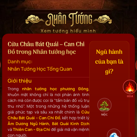
Nhân Tướng
Xem tướng hiểu mình
Cửu Châu Bát Quái – Can Chi
Đồ trong Nhân tướng học
Ngũ hành
của bạn là
Danh mục:
Nhân Tướng Học Tổng Quan
gì?
Giới thiệu
Trong
nhân tướng học phương Đông
,
khuôn mặt không chỉ là nơi phản ánh tính
HỎA
cách mà còn được coi là “tấm bản đồ vũ trụ
thu nhỏ”. Một trong những hệ thống luận
giải phức tạp và sâu xa nhất chính là
Cửu
MỘC
Châu Bát Quái – Can Chi Đồ
, kết hợp triết lý
Âm Dương Ngũ Hành, Bát Quái Kinh Dịch
và
Thiên Can – Địa Chi
để giải mã vận mệnh
con người.