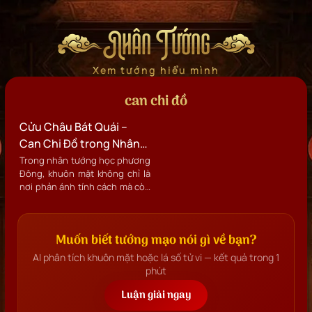
Nhân Tướng
Xem tướng hiểu mình
can chi đồ
Cửu Châu Bát Quái –
Can Chi Đồ trong Nhân
tướng học
Trong nhân tướng học phương
Đông, khuôn mặt không chỉ là
nơi phản ánh tính cách mà còn
được coi là “tấm bản đồ vũ trụ
thu nhỏ”.
Muốn biết tướng mạo nói gì về bạn?
AI phân tích khuôn mặt hoặc lá số tử vi — kết quả trong 1
phút
Luận giải ngay