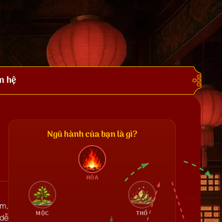
n hệ
Ngũ hành của bạn là gì?
HỎA
ằm,
MỘC
THỔ
 dễ