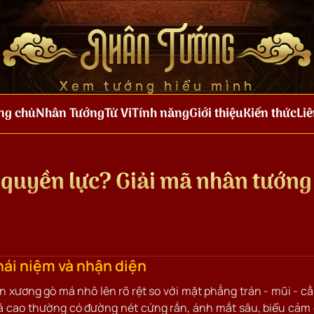
Nhân Tướng
Xem tướng hiểu mình
ng chủ
Nhân Tướng
Tử Vi
Tính năng
Giới thiệu
Kiến thức
Liê
 quyền lực? Giải mã nhân tướng
hái niệm và nhận diện
 xương gò má nhô lên rõ rệt so với mặt phẳng trán - mũi - c
á cao thường có đường nét cứng rắn, ánh mắt sâu, biểu cảm