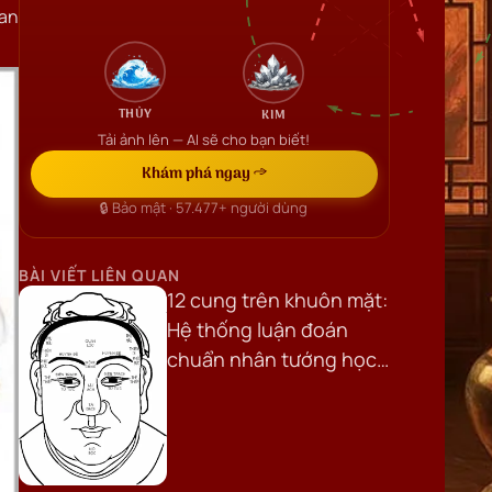
uan
THỦY
KIM
Tải ảnh lên — AI sẽ cho bạn biết!
Khám phá ngay →
🔒 Bảo mật ·
57.477+
người dùng
BÀI VIẾT LIÊN QUAN
12 cung trên khuôn mặt:
Hệ thống luận đoán
chuẩn nhân tướng học
cổ truyền