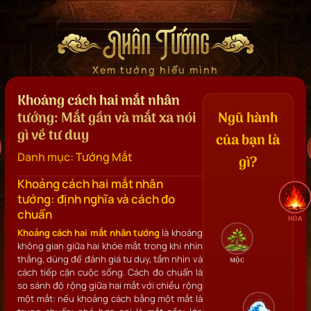
Nhân Tướng
Xem tướng hiểu mình
Khoảng cách hai mắt nhân
tướng: Mắt gần và mắt xa nói
Ngũ hành
gì về tư duy
của bạn là
Danh mục:
Tướng Mắt
gì?
Khoảng cách hai mắt nhân
tướng: định nghĩa và cách đo
chuẩn
HỎA
Khoảng cách hai mắt nhân tướng
là khoảng
không gian giữa hai khóe mắt trong khi nhìn
thẳng, dùng để đánh giá tư duy, tầm nhìn và
MỘC
cách tiếp cận cuộc sống. Cách đo chuẩn là
so sánh độ rộng giữa hai mắt với chiều rộng
một mắt: nếu khoảng cách bằng một mắt là