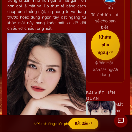
trung chuẩn; nhỏ hơn gọi là mắt gần; lớn
hơn gọi là mắt xa. Đo thực tế bằng cách
THỦY
chụp ảnh thẳng mặt, in phóng to và dùng
Tải ảnh lên — AI
thước hoặc dùng ngón tay đặt ngang từ
sẽ cho bạn
khóe mắt này sang khóe mắt kia để đối
biết!
chiếu với chiều rộng mắt.
Khám
phá
ngay →
🔒 Bảo mật ·
57.477+
người
dùng
BÀI VIẾT LIÊN
QUAN
Mắt
âm
dương
là
Bắt đầu →
✨ Xem tướng miễn phí
gì?