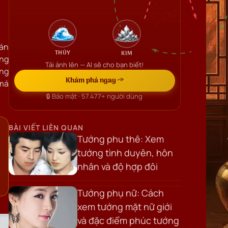
oán
THỦY
KIM
ông
Tải ảnh lên — AI sẽ cho bạn biết!
ỡng
Khám phá ngay →
 má
🔒 Bảo mật ·
57.477+
người dùng
BÀI VIẾT LIÊN QUAN
Tướng phu thê: Xem
tướng tình duyên, hôn
nhân và độ hợp đôi
Tướng phụ nữ: Cách
xem tướng mặt nữ giới
và đặc điểm phúc tướng