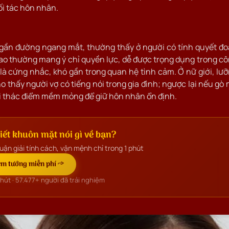
ối tác hôn nhân.
gần đường ngang mắt, thường thấy ở người có tính quyết đ
cao thường mang ý chỉ quyền lực, dễ được trọng dụng trong c
là cứng nhắc, khó gần trong quan hệ tình cảm. Ở nữ giới, lư
 thấy người vợ có tiếng nói trong gia đình; ngược lại nếu gò
ai thác điểm mềm mỏng để giữ hôn nhân ổn định.
ết khuôn mặt nói gì về bạn?
uận giải tính cách, vận mệnh chỉ trong 1 phút
m tướng miễn phí →
phút ·
57.477+
người đã trải nghiệm