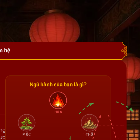
n hệ
Ngũ hành của bạn là gì?
HỎA
ộng
MỘC
THỔ
hực