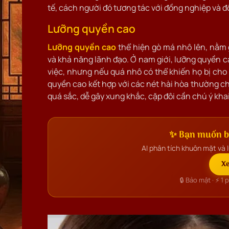
tế, cách người đó tương tác với đồng nghiệp và đ
Lưỡng quyền cao
Lưỡng quyền cao
thể hiện gò má nhô lên, nằm 
và khả năng lãnh đạo. Ở nam giới, lưỡng quyền 
việc, nhưng nếu quá nhô có thể khiến họ bị cho 
quyền cao kết hợp với các nét hài hòa thường cho
quá sắc, dễ gây xung khắc, cặp đôi cần chú ý kh
✨ Bạn muốn bi
AI phân tích khuôn mặt và l
Xe
🔒 Bảo mật · ⚡ 1 