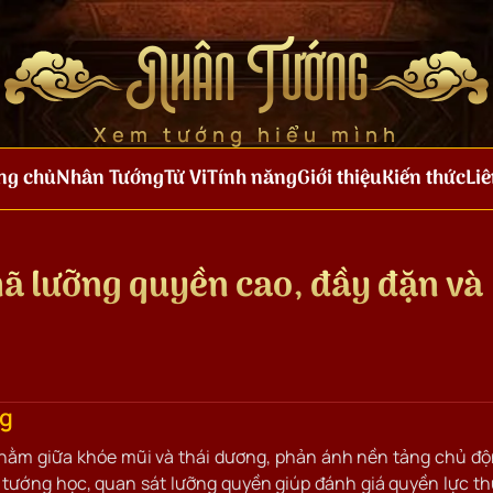
Nhân Tướng
Xem tướng hiểu mình
ng chủ
Nhân Tướng
Tử Vi
Tính năng
Giới thiệu
Kiến thức
Liê
mã lưỡng quyền cao, đầy đặn và
ng
nằm giữa khóe mũi và thái dương, phản ánh nền tảng chủ đ
 tướng học, quan sát lưỡng quyền giúp đánh giá quyền lực t