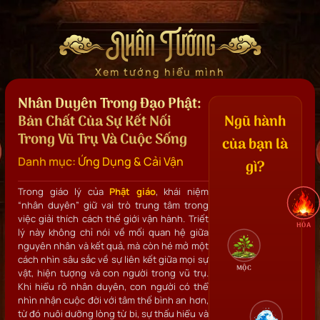
Nhân Tướng
Xem tướng hiểu mình
Nhân Duyên Trong Đạo Phật:
Bản Chất Của Sự Kết Nối
Ngũ hành
Trong Vũ Trụ Và Cuộc Sống
của bạn là
Danh mục:
Ứng Dụng & Cải Vận
gì?
Trong giáo lý của
Phật giáo
, khái niệm
“nhân duyên” giữ vai trò trung tâm trong
việc giải thích cách thế giới vận hành. Triết
HỎA
lý này không chỉ nói về mối quan hệ giữa
nguyên nhân và kết quả, mà còn hé mở một
cách nhìn sâu sắc về sự liên kết giữa mọi sự
MỘC
vật, hiện tượng và con người trong vũ trụ.
Khi hiểu rõ nhân duyên, con người có thể
nhìn nhận cuộc đời với tâm thế bình an hơn,
từ đó nuôi dưỡng lòng từ bi, sự thấu hiểu và