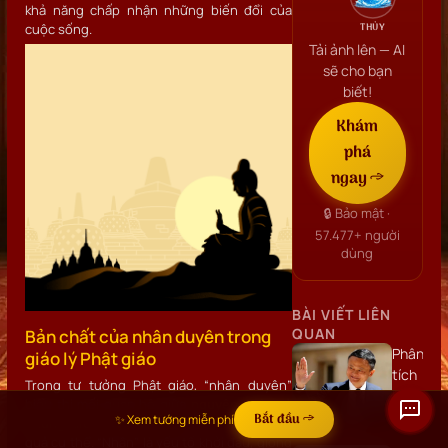
khả năng chấp nhận những biến đổi của
THỦY
cuộc sống.
Tải ảnh lên — AI
sẽ cho bạn
biết!
Khám
phá
ngay →
🔒 Bảo mật ·
57.477+
người
dùng
BÀI VIẾT LIÊN
QUAN
Bản chất của nhân duyên trong
Phân
giáo lý Phật giáo
tích
Trong tư tưởng Phật giáo, “nhân duyên”
khuôn
biểu thị mối quan hệ giữa
nguyên nhân
và
mặt
Bắt đầu →
✨ Xem tướng miễn phí
những điều kiện hỗ trợ
tạo nên một kết
Jack
quả cụ thể. “Nhân” là yếu tố khởi đầu, giống