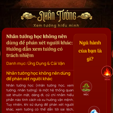
Nhân Tướng
Xem tướng hiểu mình
Nhân tướng học không nên
dùng để phán xét người khác:
Ngũ hành
Hướng dẫn xem tướng có
của bạn là
trách nhiệm
gì?
Danh mục:
Ứng Dụng & Cải Vận
Nhân tướng học không nên dùng
để phán xét người khác
HỎA
Nhân tướng học (nhân tướng học, xem
tướng, nhân tướng) là một hệ thống quan
sát khuôn mặt, dáng đi, cử chỉ nhằm hiểu
MỘC
phần nào tính cách và xu hướng vận mệnh.
Tuy nhiên, khi sử dụng để phán xét người
khác, xem tướng có thể dẫn tới sai lệch,