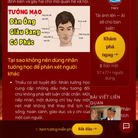
định kiến và gây hại cho mối quan hệ xã hội.
THỦY
Tải ảnh lên — AI
sẽ cho bạn
biết!
Khám
phá
ngay →
Tại sao không nên dùng nhân
🔒 Bảo mật ·
tướng học để phán xét người
57.477+
người
khác
dùng
Thiếu cơ sở tuyệt đối: Nhân tướng học
cung cấp những dấu hiệu tương đối
chứ không phải kết luận chắc chắn. Một
BÀI VIẾT LIÊN
nếp nhăn, một đường chỉ tay hay một
QUAN
nét mặt không thể thay thế lịch sử
Phân
sống, hoàn cảnh, giáo dục và ý chí của
tích
một con người.
khuôn
Nguy cơ thành định kiến: Khi xem tướng
mặt
Bắt đầu →
✨ Xem tướng miễn phí
để phán xét, ta dễ rơi vào tâm lý khép
Jack
kín, chủ quan và cố tìm biểu hiện để