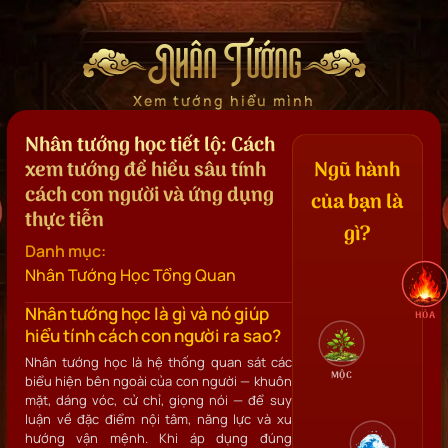
Nhân Tướng
Xem tướng hiểu mình
Nhân tướng học tiết lộ: Cách
xem tướng để hiểu sâu tính
Ngũ hành
cách con người và ứng dụng
của bạn là
thực tiễn
gì?
Danh mục:
Nhân Tướng Học Tổng Quan
Nhân tướng học là gì và nó giúp
HỎA
hiểu tính cách con người ra sao?
Nhân tướng học là hệ thống quan sát các
MỘC
biểu hiện bên ngoài của con người — khuôn
mặt, dáng vóc, cử chỉ, giọng nói — để suy
luận về đặc điểm nội tâm, năng lực và xu
hướng vận mệnh. Khi áp dụng đúng