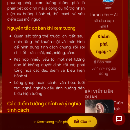
phương pháp, xem tướng không phải là
phán xét cố định mà là công cụ hỗ trợ nhận
THỦY
diện xu hướng hành vi, thế mạnh và yếu
Tải ảnh lên — AI
điểm của mỗi người.
sẽ cho bạn
biết!
Nguyên tắc cơ bản khi xem tướng
Khám
Quan sát tổng thể trước, chi tiết sau:
nhìn tổng thể khuôn mặt và thân hình
phá
để hình dung tính cách chung, rồi soi
ngay →
chi tiết: trán, mắt, mũi, miệng, cằm.
Kết hợp nhiều yếu tố: một nét tướng
🔒 Bảo mật ·
đơn lẻ không quyết định tất cả; phải
57.477+
người
tổng hoà các đặc điểm và biểu hiện
dùng
hành vi.
Lồng ghép hoàn cảnh: văn hoá, tuổi
tác, nghề nghiệp đều ảnh hưởng đến
BÀI VIẾT LIÊN
biểu hiện tướng.
QUAN
Tướng
Các điểm tướng chính và ý nghĩa
tai:
tính cách
Hình
Trán
dáng,
Bắt đầu →
✨ Xem tướng miễn phí
Trán rộng, cao: tư duy nhanh, khả năng học
vị trí,