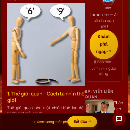
THỦY
Tải ảnh lên — AI
sẽ cho bạn
biết!
Khám
phá
ngay →
🔒 Bảo mật ·
57.477+
người
dùng
BÀI VIẾT LIÊN
1. Thế giới quan – Cách ta nhìn thế
QUAN
giới
Phân
Thế giới quan như một chiếc kính lọc đặt
tích
trước mắt mỗi người.
khuôn
mặt
Ai đeo kính màu hồng sẽ thấy cuộc đời
Bắt đầu →
✨ Xem tướng miễn phí
tươi sáng, đầy hy vọng.
Jack