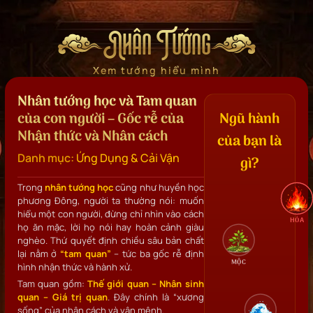
Nhân Tướng
Xem tướng hiểu mình
Nhân tướng học và Tam quan
của con người – Gốc rễ của
Ngũ hành
Nhận thức và Nhân cách
của bạn là
Danh mục:
Ứng Dụng & Cải Vận
gì?
Trong
nhân tướng học
cũng như huyền học
phương Đông, người ta thường nói: muốn
hiểu một con người, đừng chỉ nhìn vào cách
HỎA
họ ăn mặc, lời họ nói hay hoàn cảnh giàu
nghèo. Thứ quyết định chiều sâu bản chất
lại nằm ở
“tam quan”
– tức ba gốc rễ định
MỘC
hình nhận thức và hành xử.
Tam quan gồm:
Thế giới quan – Nhân sinh
quan – Giá trị quan
. Đây chính là “xương
sống” của nhân cách và vận mệnh.