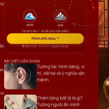
 tự
THỦY
KIM
Tải ảnh lên — AI sẽ cho bạn biết!
Khám phá ngay →
iến
🔒 Bảo mật ·
57.477+
người dùng
BÀI VIẾT LIÊN QUAN
Tướng tai: Hình dáng, vị
ạo.
trí, dái tai và ý nghĩa vận
mệnh
ành
Thâm tàng bất lộ là gì?
Tướng người ẩn mình