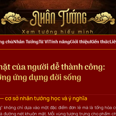
Nhân Tướng
Xem tướng hiểu mình
ng chủ
Nhân Tướng
Tử Vi
Tính năng
Giới thiệu
Kiến thức
Liê
ặt của người dễ thành công:
ướng ứng dụng đời sống
— cơ sở nhân tướng học và ý nghĩa
" không chỉ dựa vào một đặc điểm đơn lẻ mà là tổng hòa 
 và đường nét khuôn mặt. Mỗi vùng tượng trưng cho phẩm c