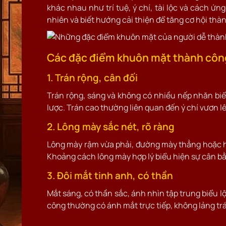
khác nhau như trí tuệ, ý chí, tài lộc và cách ứn
nhiên và biết hướng cải thiện để tăng cơ hội thà
Các đặc điểm khuôn mặt thành côn
1. Trán rộng, cân đối
Trán rộng, sáng và không có nhiều nếp nhăn bi
lược. Trán cao thường liên quan đến ý chí vươn l
2. Lông mày sắc nét, rõ ràng
Lông mày rậm vừa phải, đường mày thẳng hoặc hơi
Khoảng cách lông mày hợp lý biểu hiện sự cân bằn
3. Đôi mắt tinh anh, có thần
Mắt sáng, có thần sắc, ánh nhìn tập trung biểu 
công thường có ánh mắt trực tiếp, không lảng trá