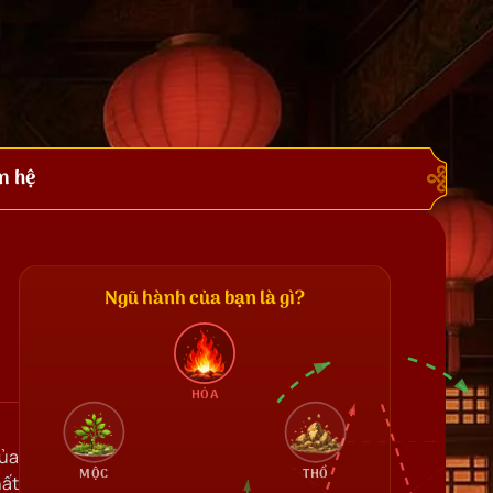
n hệ
Ngũ hành của bạn là gì?
HỎA
của
MỘC
THỔ
hất