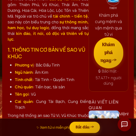
gồm: Thiên Phủ, Vũ Khúc, Thái Âm, Thái
THỦY
Dương, Hoa Cái, Hóa Lộc, Lộc Tồn và Thiên
Khám phá
Mã. Ngoài vai trò chủ về
tài chính – tiền tệ
,
cung mệnh và
sao này còn biểu trưng cho
sự thông minh,
ham học, tư duy logic
, đồng thời mang sắc
vận mệnh qua
thái
kín đáo, ít nói, cô độc và thiên về tự
tử vi
lực
.
Khám
1. THÔNG TIN CƠ BẢN VỀ SAO VŨ
phá
KHÚC
ngay →
Phương vị
: Bắc Đẩu Tinh
🔒 Bảo mật ·
Ngũ hành
: Âm Kim
57.477+
người
Tính chất
: Tài Tinh – Quyền Tinh
dùng
Chủ quản
: Tiền bạc, tài sản
Tên gọi
: Vũ
Cai quản
: Cung Tài Bạch, Cung Điền
BÀI VIẾT LIÊN
Trạch
QUAN
Mệnh
Trong hệ thống an sao Tử Vi, Vũ Khúc thuộc
tài
chòm Tử Vi, luôn
nhị hợp với Thái Âm
, đứng
quan
ngay sau Thái Dương theo thứ tự:
Bắt đầu →
✨ Xem tử vi miễn phí
Tử Vi – Thiên Cơ – Thái Dương – Vũ Khúc –
là