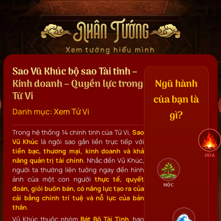
Nhân Tướng
Xem tướng hiểu mình
Sao Vũ Khúc bộ sao Tài tinh –
Kinh doanh – Quyền lực trong
Ngũ hành
Tử Vi
của bạn là
Danh mục:
Xem Tử Vi
gì?
Trong hệ thống 14 chính tinh của Tử Vi,
Sao
Vũ Khúc
là ngôi sao gắn liền trực tiếp với
tiền bạc, thương mại, kinh doanh và khả
HỎA
năng quản trị tài chính
. Nhắc đến Vũ Khúc,
người ta thường liên tưởng ngay đến hình
ảnh của một con người
thực tế, quyết
MỘC
đoán, giỏi buôn bán, có năng lực tạo ra của
cải bằng chính trí tuệ và nỗ lực của bản
thân
.
Vũ Khúc thuộc nhóm
Bát Bộ Tài Tinh
, bao