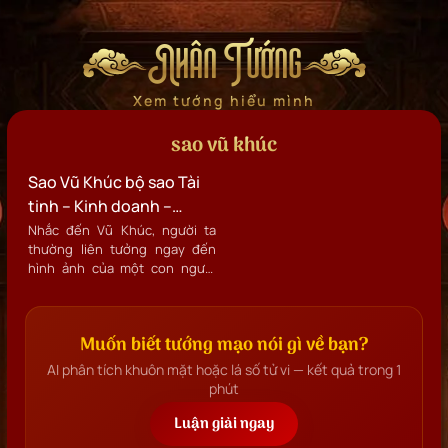
Nhân Tướng
Xem tướng hiểu mình
sao vũ khúc
Sao Vũ Khúc bộ sao Tài
tinh – Kinh doanh –
Quyền lực trong Tử Vi
Nhắc đến Vũ Khúc, người ta
thường liên tưởng ngay đến
hình ảnh của một con người
thực tế, quyết đoán, giỏi buôn
bán, có năng lực tạo ra của cải
bằng chính trí tuệ và nỗ lực
Muốn biết tướng mạo nói gì về bạn?
của bản thân.
AI phân tích khuôn mặt hoặc lá số tử vi — kết quả trong 1
phút
Luận giải ngay