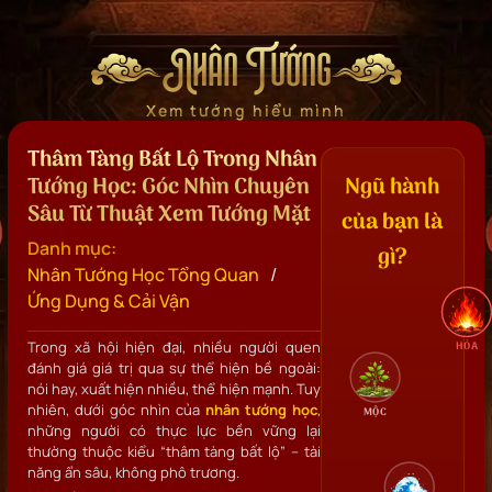
Nhân Tướng
Xem tướng hiểu mình
Thâm Tàng Bất Lộ Trong Nhân
Tướng Học: Góc Nhìn Chuyên
Ngũ hành
Sâu Từ Thuật Xem Tướng Mặt
của bạn là
Danh mục:
gì?
/
Nhân Tướng Học Tổng Quan
Ứng Dụng & Cải Vận
Trong xã hội hiện đại, nhiều người quen
HỎA
đánh giá giá trị qua sự thể hiện bề ngoài:
nói hay, xuất hiện nhiều, thể hiện mạnh. Tuy
nhiên, dưới góc nhìn của
nhân tướng học
,
MỘC
những người có thực lực bền vững lại
thường thuộc kiểu “thâm tàng bất lộ” – tài
năng ẩn sâu, không phô trương.