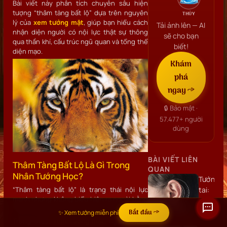
Bài viết này phân tích chuyên sâu hiện
tượng “thâm tàng bất lộ” dựa trên nguyên
THỦY
lý của
xem tướng mặt
, giúp bạn hiểu cách
Tải ảnh lên — AI
nhận diện người có nội lực thật sự thông
sẽ cho bạn
qua thần khí, cấu trúc ngũ quan và tổng thể
biết!
diện mạo.
Khám
phá
ngay →
🔒 Bảo mật ·
57.477+
người
dùng
BÀI VIẾT LIÊN
Thâm Tàng Bất Lộ Là Gì Trong
QUAN
Nhân Tướng Học?
Tướng
“Thâm tàng bất lộ” là trạng thái nội lực
tai:
mạnh nhưng không biểu hiện ra ngoài bằng
Hình
lời nói hay hành động phô trương.
dáng,
Bắt đầu →
✨ Xem tướng miễn phí
Trong thuật
xem tướng mặt
, người thuộc
vị trí,