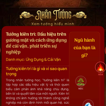
Nhân Tướng
Xem tướng hiểu mình
Tướng kiên trì: Dấu hiệu trên
gương mặt và cách ứng dụng
Ngũ hành
để cải vận, phát triển sự
của bạn là
nghiệp
gì?
Danh mục:
Ứng Dụng & Cải Vận
Tướng kiên trì là gì và vì sao quan
trọng
HỎA
Trong nhân tướng học, "tướng kiên trì" là
tập hợp các dấu hiệu vật lý và thói quen
biểu cảm phản ánh khả năng chịu đựng,
MỘC
bền bỉ và quyết tâm của một người. Kiên trì
không chỉ ảnh hưởng tới thành công nghề
nghiệp mà còn định hình mối quan hệ, sức