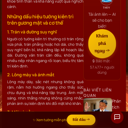
khỏe tinh thần và khả năng vượt qua nghịch
cảnh.
THỦY
Tải ảnh lên — AI
Những dấu hiệu tướng kiên trì
sẽ cho bạn
trên gương mặt và cơ thể
biết!
1. Trán và đường suy nghĩ
Khám
Người có tướng kiên trì thường có trán rộng
phá
vừa phải, trán phẳng hoặc hơi dài, cho thấy
suy nghĩ bền bỉ, khả năng lập kế hoạch lâu
ngay →
dài. Đường vân trán cân đều, không quá
nhiều nếp nhăn ngang rối loạn, biểu thị tâm
🔒 Bảo mật ·
trí kiên định.
57.477+
người
dùng
2. Lông mày và ánh mắt
Lông mày dày, sắc nét nhưng không quá
rậm, nằm hơi hướng ngang cho thấy sức
BÀI VIẾT LIÊN
chịu đựng và khả năng tập trung. Ánh mắt
QUAN
sáng, nhìn thẳng nhưng không cứng nhắc,
Phân
phản ánh sự kiên định khi đối mặt khó khăn.
tích
3. Mũi và cằm
khuôn
mặt
Mũi thẳng, sống mũi đầy đặn biểu thị ý chí
Bắt đầu →
✨ Xem tướng miễn phí
mạnh mẽ; cằm đầy và hơi nhô cho thấy
Jack