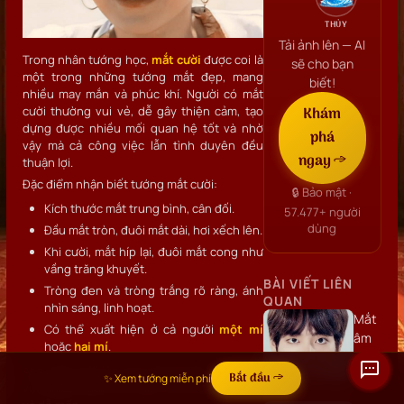
THỦY
Tải ảnh lên — AI
Trong nhân tướng học,
mắt cười
được coi là
sẽ cho bạn
một trong những tướng mắt đẹp, mang
biết!
nhiều may mắn và phúc khí. Người có mắt
cười thường vui vẻ, dễ gây thiện cảm, tạo
Khám
dựng được nhiều mối quan hệ tốt và nhờ
phá
vậy mà cả công việc lẫn tình duyên đều
ngay →
thuận lợi.
Đặc điểm nhận biết tướng mắt cười:
🔒 Bảo mật ·
Kích thước mắt trung bình, cân đối.
57.477+
người
dùng
Đầu mắt tròn, đuôi mắt dài, hơi xếch lên.
Khi cười, mắt híp lại, đuôi mắt cong như
vầng trăng khuyết.
BÀI VIẾT LIÊN
Tròng đen và tròng trắng rõ ràng, ánh
QUAN
nhìn sáng, linh hoạt.
Mắt
Có thể xuất hiện ở cả người
một mí
âm
hoặc
hai mí
.
dương
Ánh mắt cười lúc nào cũng toát ra sự tươi
là
Bắt đầu →
✨ Xem tướng miễn phí
vui, khiến người đối diện cảm thấy gần gũi
gì?