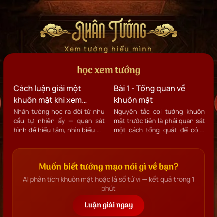
Nhân Tướng
Xem tướng hiểu mình
học xem tướng
Cách luận giải một
Bài 1 - Tổng quan về
khuôn mặt khi xem
khuôn mặt
tướng – Hiểu người, hiểu
Nhân tướng học ra đời từ nhu
Nguyên tắc coi tướng khuôn
cầu tự nhiên ấy — quan sát
mặt trước tiên là phải quan sát
mình
hình để hiểu tâm, nhìn biểu để
một cách tổng quát để có ý
biết tính. Ngày nay, nhờ công
niệm sơ khởi về sự cân xứng
nghệ và góc nhìn khoa học,
chung về hình thể rồi sau đó
xem tướng không còn là bói
mới đi sâu vào chi tiết của từng
Muốn biết tướng mạo nói gì về bạn?
toán hay mê tín, mà là một
nét tướng khác nhỏ hơn.
nghệ thuật phân tích khuôn
AI phân tích khuôn mặt hoặc lá số tử vi — kết quả trong 1
mặt để thấu hiểu bản thân và
phút
người khác.
Luận giải ngay